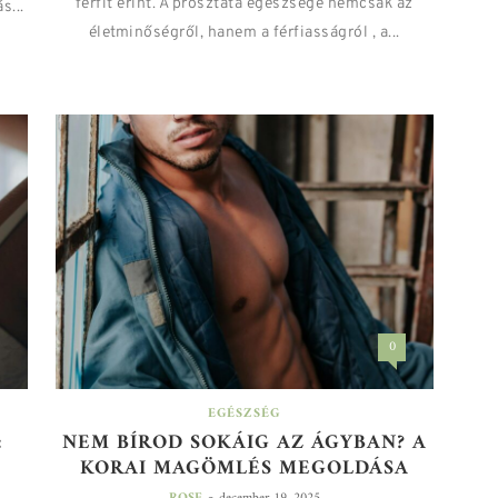
férfit érint. A prosztata egészsége nemcsak az
s...
életminőségről, hanem a férfiasságról , a...
0
EGÉSZSÉG
:
NEM BÍROD SOKÁIG AZ ÁGYBAN? A
KORAI MAGÖMLÉS MEGOLDÁSA
-