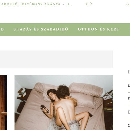
MAROKKÓ FOLYÉKONY ARANYA – HOGYAN SEGÍT AZ ARGÁNOLAJ A SZÁRAZ, MEGVISELT TINCSEKEN?
cs
TECH
ÓD
UTAZÁS ÉS SZABADIDŐ
OTTHON ÉS KERT
D
O