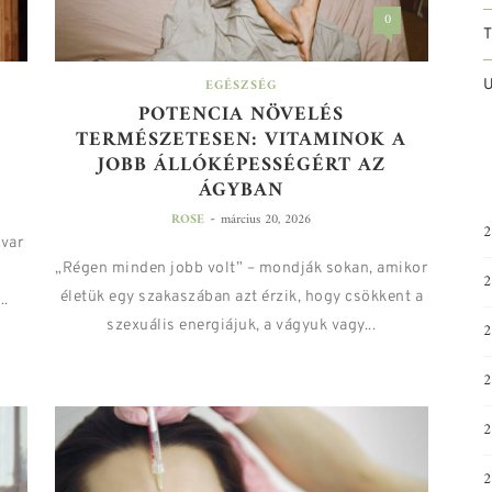
0
EGÉSZSÉG
U
POTENCIA NÖVELÉS
TERMÉSZETESEN: VITAMINOK A
JOBB ÁLLÓKÉPESSÉGÉRT AZ
ÁGYBAN
-
ROSE
március 20, 2026
2
avar
„Régen minden jobb volt” – mondják sokan, amikor
2
életük egy szakaszában azt érzik, hogy csökkent a
..
szexuális energiájuk, a vágyuk vagy...
2
2