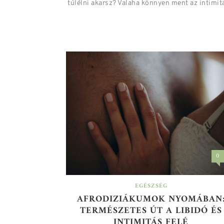
túlélni akarsz? Valaha könnyen ment az intimitá
0
EGÉSZSÉG
AFRODIZIÁKUMOK NYOMÁBAN
TERMÉSZETES ÚT A LIBIDÓ ÉS
INTIMITÁS FELÉ