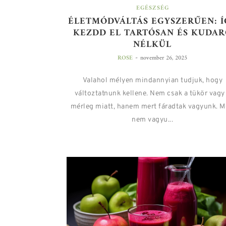
EGÉSZSÉG
ÉLETMÓDVÁLTÁS EGYSZERŰEN: Í
KEZDD EL TARTÓSAN ÉS KUDAR
NÉLKÜL
-
ROSE
november 26, 2025
Valahol mélyen mindannyian tudjuk, hogy
változtatnunk kellene. Nem csak a tükör vagy
mérleg miatt, hanem mert fáradtak vagyunk. M
nem vagyu...