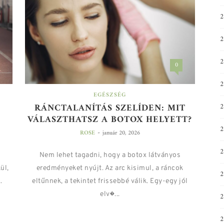
0
EGÉSZSÉG
RÁNCTALANÍTÁS SZELÍDEN: MIT
VÁLASZTHATSZ A BOTOX HELYETT?
-
ROSE
január 20, 2026
2
,
Nem lehet tagadni, hogy a botox látványos
ül,
eredményeket nyújt. Az arc kisimul, a ráncok
2
.
eltűnnek, a tekintet frissebbé válik. Egy-egy jól
elv�...
2
2