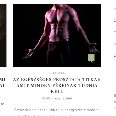
0
EGÉSZSÉG
MI
AZ EGÉSZSÉGES PROSZTATA TITKAI:
AI
AMIT MINDEN FÉRFINAK TUDNIA
KELL
B
-
ROSE
január 2, 2026
l
nte
s
Gyakran nem beszélünk róla, pedig szinte minden
k