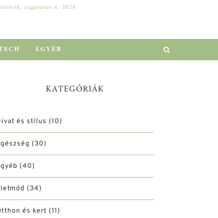
ütörtök, augusztus 6, 2026
DELL SZERVER A VÁLLALATI NÖVEKEDÉSÉRT: HOGYAN ELŐZHETŐ MEG A MILLIÓS LEÁLLÁS?
EGYÉB
TECH
EGYÉB
KATEGÓRIÁK
ivat és stílus
(10)
Egészség
(30)
Egyéb
(40)
Életmód
(34)
tthon és kert
(11)