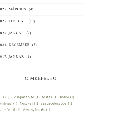
2025. MÁRCIUS
(4)
2025. FEBRUÁR
(10)
2025. JANUÁR
(7)
2024. DECEMBER
(3)
2017. JANUÁR
(1)
CÍMKEFELHŐ
ükk
(1)
csapatépítő
(1)
festés
(1)
hobbi
(1)
ombház
(1)
Noszvaj
(1)
szabadulószoba
(1)
zámfestő
(1)
élményfestés
(1)