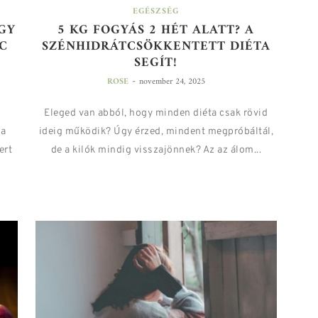
EGÉSZSÉG
GY
5 KG FOGYÁS 2 HÉT ALATT? A
C
SZÉNHIDRÁTCSÖKKENTETT DIÉTA
SEGÍT!
-
ROSE
november 24, 2025
Eleged van abból, hogy minden diéta csak rövid
 a
ideig működik? Úgy érzed, mindent megpróbáltál,
ert
de a kilók mindig visszajönnek? Az az álom...