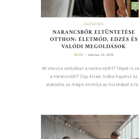
0
EGÉSZSÉG
NARANCSBŐR ELTÜNTETÉSE
OTTHON: ÉLETMÓD, EDZÉS ÉS
VALÓDI MEGOLDÁSOK
-
ROSE
március 24, 2026
Mi okozza valójában a narancsbőrt? Téged is z
a narancsbőr? Úgy érzed, hiába figyelsz az
alakodra, ez mégis elrontja az összképet a tü.