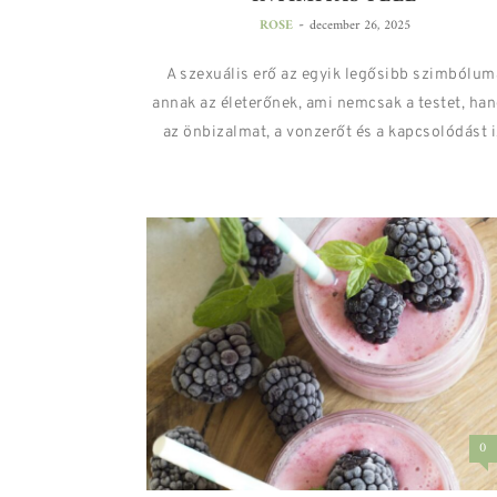
-
ROSE
december 26, 2025
A szexuális erő az egyik legősibb szimbólum
annak az életerőnek, ami nemcsak a testet, ha
az önbizalmat, a vonzerőt és a kapcsolódást i.
0