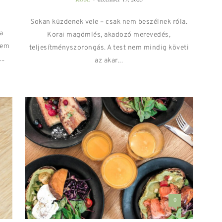
ROSE
december 19, 2025
Sokan küzdenek vele – csak nem beszélnek róla.
a
Korai magömlés, akadozó merevedés,
nem
teljesítményszorongás. A test nem mindig követi
..
az akar...
0