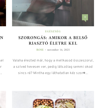
0
EGÉSZSÉG
AN
SZORONGÁS: AMIKOR A BELSŐ
RIASZTÓ ÉLETRE KEL
-
ROSE
november 16, 2025
sel
Valaha érezted már, hogy a mellkasod összeszorul,
r
a szíved hevesen ver, pedig látszólag semmi okod
..
sincs rá? Mintha egy láthatatlan kéz szor�...