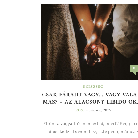
0
EGÉSZSÉG
CSAK FÁRADT VAGY… VAGY VALA
MÁS? – AZ ALACSONY LIBIDÓ OK
-
ROSE
január 6, 2026
Eltűnt a vágyad, és nem érted, miért? Reggele
nincs kedved semmihez, este pedig már csa