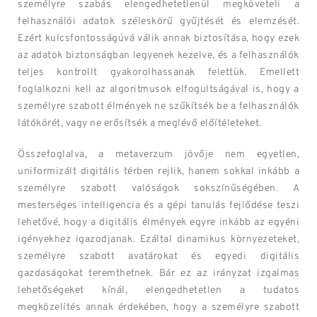
személyre szabás elengedhetetlenül megköveteli a
felhasználói adatok széleskörű gyűjtését és elemzését.
Ezért kulcsfontosságúvá válik annak biztosítása, hogy ezek
az adatok biztonságban legyenek kezelve, és a felhasználók
teljes kontrollt gyakorolhassanak felettük. Emellett
foglalkozni kell az algoritmusok elfogultságával is, hogy a
személyre szabott élmények ne szűkítsék be a felhasználók
látókörét, vagy ne erősítsék a meglévő előítéleteket.
Összefoglalva, a metaverzum jövője nem egyetlen,
uniformizált digitális térben rejlik, hanem sokkal inkább a
személyre szabott valóságok sokszínűségében. A
mesterséges intelligencia és a gépi tanulás fejlődése teszi
lehetővé, hogy a digitális élmények egyre inkább az egyéni
igényekhez igazodjanak. Ezáltal dinamikus környezeteket,
személyre szabott avatárokat és egyedi digitális
gazdaságokat teremthetnek. Bár ez az irányzat izgalmas
lehetőségeket kínál, elengedhetetlen a tudatos
megközelítés annak érdekében, hogy a személyre szabott