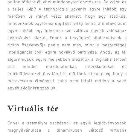
online térként él, ahol mindannyian osztozunk. De vajon ez
a teljes kép? A technológia ugyanis egyre inkább egy
merőben új irányt vesz: ahelyett, hogy egy statikus,
mindenkinek egyforma digitális világ lenne, a metaverzum
egyre inkább egy folyamatosan változó, egyedi valóságok
sokaságává alakul. Ennek a lenyűgöző átalakulásnak a
titkos összetevője pedig nem más, mint a mesterséges
intelligencia (MI) egyre növekvő befolyása. Ahogy az MI
algoritmusok egyre mélyebben megértik a digitális térben
tett minden mozdulatunkat, interakciónkat és
érdeklődésünket, úgy tárul fel előttünk a lehetőség, hogy a
metaverzum élményeit soha nem látott módon a saját
egyéniségünkre szabjuk.
Virtuális tér
Ennek a személyre szabásnak az egyik leglátványosabb
megnyilvánulása a dinamikusan változó virtuális