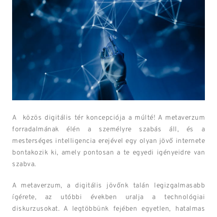
A közös digitális tér koncepciója a múlté! A metaverzum
forradalmának élén a személyre szabás áll, és a
mesterséges intelligencia erejével egy olyan jövő internete
bontakozik ki, amely pontosan a te egyedi igényeidre van
szabva.
A metaverzum, a digitális jövőnk talán legizgalmasabb
ígérete, az utóbbi években uralja a technológiai
diskurzusokat. A legtöbbünk fejében egyetlen, hatalmas