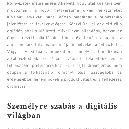
környezetek megjelenése. Ahelyett, hogy statikus terekben
mozognánk, a jövő metaverzuma olyan helyszíneket
kínálhat, amelyek valós időben reagálnak a felhasználó
jelenlétére és tevékenységére. Képzeljünk el egy virtuális
galériát, ahol a kiállított művek nem állandóak, hanem az
éppen nézett alkotások stílusa és témája alapján az
algoritmusok folyamatosan újabb műveket ajánlanak fel.
Vagy egy virtuális munkateret, amely automatikusan
alkalmazkodnak az éppen végzett feladathoz és a
felhasználó preferenciáihoz. Ez a fajta dinamizmus nem
csupán a felhasználói élményt teszi gazdagabbá és
érdekesebbé, hanem növeli a produktivitást és a felfedezés
örömét is.
Személyre szabás a digitális
világban