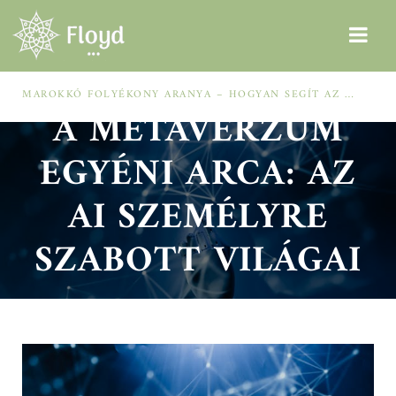
MAROKKÓ FOLYÉKONY ARANYA – HOGYAN SEGÍT AZ ARGÁNOLAJ A SZÁRAZ, MEGVISELT TINCSEKEN?
A METAVERZUM
EGYÉNI ARCA: AZ
AI SZEMÉLYRE
SZABOTT VILÁGAI