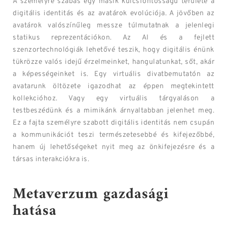
A személyre szabás egy másik kulcsfontosságú területe a
digitális identitás és az avatárok evolúciója. A jövőben az
avatárok valószínűleg messze túlmutatnak a jelenlegi
statikus reprezentációkon. Az AI és a fejlett
szenzortechnológiák lehetővé teszik, hogy digitális énünk
tükrözze valós idejű érzelmeinket, hangulatunkat, sőt, akár
a képességeinket is. Egy virtuális divatbemutatón az
avatarunk öltözete igazodhat az éppen megtekintett
kollekcióhoz. Vagy egy virtuális tárgyaláson a
testbeszédünk és a mimikánk árnyaltabban jelenhet meg.
Ez a fajta személyre szabott digitális identitás nem csupán
a kommunikációt teszi természetesebbé és kifejezőbbé,
hanem új lehetőségeket nyit meg az önkifejezésre és a
társas interakciókra is.
Metaverzum gazdasági
hatása