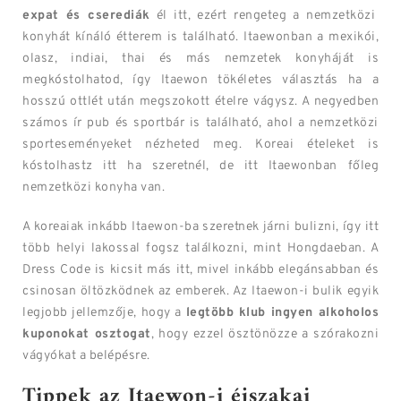
expat és cserediák
él itt, ezért rengeteg a nemzetközi
konyhát kínáló étterem is található. Itaewonban a mexikói,
olasz, indiai, thai és más nemzetek konyháját is
megkóstolhatod, így Itaewon tökéletes választás ha a
hosszú ottlét után megszokott ételre vágysz. A negyedben
számos ír pub és sportbár is található, ahol a nemzetközi
sporteseményeket nézheted meg. Koreai ételeket is
kóstolhastz itt ha szeretnél, de itt Itaewonban főleg
nemzetközi konyha van.
A koreaiak inkább Itaewon-ba szeretnek járni bulizni, így itt
több helyi lakossal fogsz találkozni, mint Hongdaeban. A
Dress Code is kicsit más itt, mivel inkább elegánsabban és
csinosan öltözködnek az emberek. Az Itaewon-i bulik egyik
legjobb jellemzője, hogy a
legtöbb klub ingyen alkoholos
kuponokat osztogat
, hogy ezzel ösztönözze a szórakozni
vágyókat a belépésre.
Tippek az Itaewon-i éjszakai