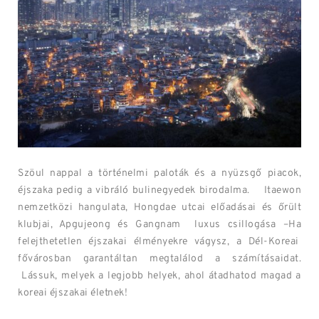
Szöul nappal a történelmi paloták és a nyüzsgő piacok,
éjszaka pedig a vibráló bulinegyedek birodalma. Itaewon
nemzetközi hangulata, Hongdae utcai előadásai és őrült
klubjai, Apgujeong és Gangnam luxus csillogása
–Ha
felejthetetlen éjszakai élményekre vágysz, a Dél-Koreai
fővárosban garantáltan megtalálod a számításaidat.
Lássuk, melyek a legjobb helyek, ahol átadhatod magad a
koreai éjszakai életnek!