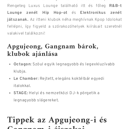
Rengeteg Luxus Lounge található itt és főleg
R&B-t
Lounge zenét Hip Hop-ot
és
Elektronikus zenét
játszanak.
Az itteni klubok néha meghívnak Kpop Idolokat
fellépni, így figyeld a szórakozóhelyek kiírásait szeretnél
valakivel találkozni!
Apgujeong, Gangnam bárok,
klubok ajánlása
Octagon
: Szöul egyik legnagyobb és legexkluzívabb
klubja.
Le Chamber
: Rejtett, elegáns koktélbár egyedi
italokkal.
STAGE:
Helyi és nemzetközi DJ-k pörgetik a
legnagyobb slágereket.
Tippek az Apgujeong-i és