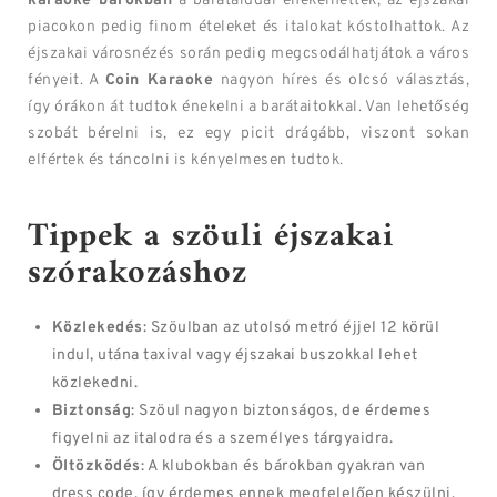
karaoke bárokban
a barátaiddal énekelhettek, az éjszakai
piacokon pedig finom ételeket és italokat kóstolhattok. Az
éjszakai városnézés során pedig megcsodálhatjátok a város
fényeit. A
Coin Karaoke
nagyon híres és olcsó választás,
így órákon át tudtok énekelni a barátaitokkal. Van lehetőség
szobát bérelni is, ez egy picit drágább, viszont sokan
elfértek és táncolni is kényelmesen tudtok.
Tippek a szöuli éjszakai
szórakozáshoz
Közlekedés
: Szöulban az utolsó metró éjjel 12 körül
indul, utána taxival vagy éjszakai buszokkal lehet
közlekedni.
Biztonság
: Szöul nagyon biztonságos, de érdemes
figyelni az italodra és a személyes tárgyaidra.
Öltözködés
: A klubokban és bárokban gyakran van
dress code, így érdemes ennek megfelelően készülni.