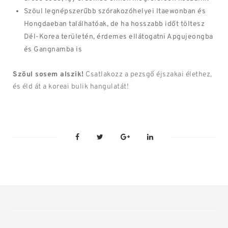
Szöul legnépszerűbb szórakozóhelyei Itaewonban és
Hongdaeban találhatóak, de ha hosszabb időt töltesz
Dél-Korea területén, érdemes ellátogatni Apgujeongba
és Gangnamba is
Szöul sosem alszik!
Csatlakozz a pezsgő éjszakai élethez,
és éld át a koreai bulik hangulatát!