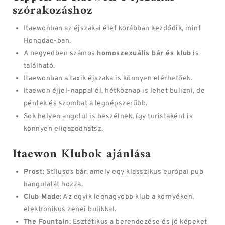
szórakozáshoz
Itaewonban az éjszakai élet korábban kezdődik, mint
Hongdae-ban.
A negyedben számos
homoszexuális bár és klub
is
található.
Itaewonban a taxik éjszaka is könnyen elérhetőek.
Itaewon éjjel-nappal él, hétköznap is lehet bulizni, de
péntek és szombat a legnépszerűbb.
Sok helyen angolul is beszélnek, így turistaként is
könnyen eligazodhatsz.
Itaewon Klubok ajánlása
Prost
: Stílusos bár, amely egy klasszikus európai pub
hangulatát hozza.
Club Made
: Az egyik legnagyobb klub a környéken,
elektronikus zenei bulikkal.
The Fountain
: Esztétikus a berendezése és jó képeket