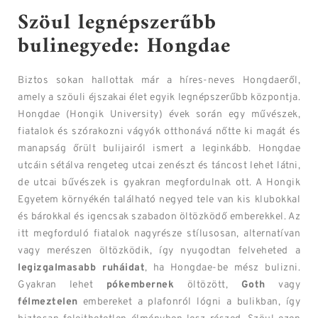
Szöul legnépszerűbb
bulinegyede: Hongdae
Biztos sokan hallottak már a híres-neves Hongdaeről,
amely a szöuli éjszakai élet egyik legnépszerűbb központja.
Hongdae (Hongik University) évek során egy művészek,
fiatalok és szórakozni vágyók otthonává nőtte ki magát és
manapság őrült bulijairól ismert a leginkább. Hongdae
utcáin sétálva rengeteg utcai zenészt és táncost lehet látni,
de utcai bűvészek is gyakran megfordulnak ott. A Hongik
Egyetem környékén található negyed tele van kis klubokkal
és bárokkal és igencsak szabadon öltözködő emberekkel. Az
itt megforduló fiatalok nagyrésze stílusosan, alternatívan
vagy merészen öltözködik, így nyugodtan felveheted a
legizgalmasabb ruháidat
, ha Hongdae-be mész bulizni.
Gyakran lehet
pókembernek
öltözött,
Goth
vagy
félmeztelen
embereket a plafonról lógni a bulikban, így