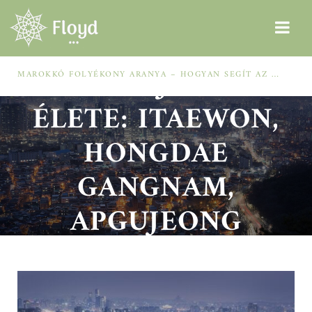
SZÖUL ÉJSZAKAI
MAROKKÓ FOLYÉKONY ARANYA – HOGYAN SEGÍT AZ ARGÁNOLAJ A SZÁRAZ, MEGVISELT TINCSEKEN?
ÉLETE: ITAEWON,
HONGDAE
GANGNAM,
APGUJEONG