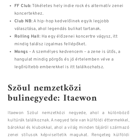
FF Club
: Tökéletes hely indie rock és alternatív zenei
koncertekhez.
Club NB
: A hip-hop kedvelőinek egyik legjobb
választása, ahol legendás bulikat tartanak.
Rolling Hall
: Ha egy élőzenei koncertre vágysz, itt
mindig találsz izgalmas fellépőket.
Mongs
– A személyes kedvencem – a zene is ütős, a
hangulat mindig pörgős és jó értelemben véve a
legőrültebb emberekkel is itt találkozhatsz.
Szöul nemzetközi
bulinegyede: Itaewon
Itaewon Szöul nemzetközi negyede, ahol a különböző
kultúrák találkoznak. A negyed tele van külföldi éttermekkel,
bárokkal és klubokkal, ahol a világ minden tájáról származó
zenei stílusok képviseltetik magukat. Rengeteg külföldi