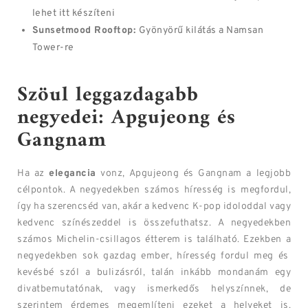
lehet itt készíteni
Sunsetmood Rooftop:
Gyönyörű kilátás a Namsan
Tower-re
Szöul leggazdagabb
negyedei: Apgujeong és
Gangnam
Ha az
elegancia
vonz, Apgujeong és Gangnam a legjobb
célpontok. A negyedekben számos híresség is megfordul,
így ha szerencséd van, akár a kedvenc K-pop idoloddal vagy
kedvenc színészeddel is összefuthatsz. A negyedekben
számos Michelin-csillagos étterem is található. Ezekben a
negyedekben sok gazdag ember, híresség fordul meg és
kevésbé szól a bulizásról, talán inkább mondanám egy
divatbemutatónak, vagy ismerkedős helyszínnek, de
szerintem érdemes megemlíteni ezeket a helyeket is.