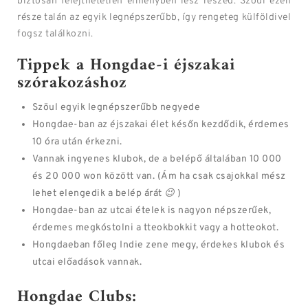
biztosan felejthetetlen élményben lesz részed. Szöul ezen
része talán az egyik legnépszerűbb, így rengeteg külföldivel
fogsz találkozni.
Tippek a Hongdae-i éjszakai
szórakozáshoz
Szöul egyik legnépszerűbb negyede
Hongdae-ban az éjszakai élet későn kezdődik, érdemes
10 óra után érkezni.
Vannak ingyenes klubok, de a belépő általában 10 000
és 20 000 won között van. (Ám ha csak csajokkal mész
lehet elengedik a belép árát
😉
)
Hongdae-ban az utcai ételek is nagyon népszerűek,
érdemes megkóstolni a tteokbokkit vagy a hotteokot.
Hongdaeban főleg Indie zene megy, érdekes klubok és
utcai előadások vannak.
Hongdae Clubs: