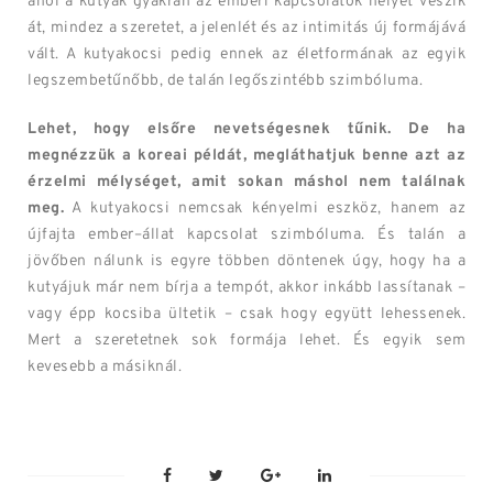
ahol a kutyák gyakran az emberi kapcsolatok helyét veszik
át, mindez a szeretet, a jelenlét és az intimitás új formájává
vált. A kutyakocsi pedig ennek az életformának az egyik
legszembetűnőbb, de talán legőszintébb szimbóluma.
Lehet, hogy elsőre nevetségesnek tűnik. De ha
megnézzük a koreai példát, megláthatjuk benne azt az
érzelmi mélységet, amit sokan máshol nem találnak
meg.
A kutyakocsi nemcsak kényelmi eszköz, hanem az
újfajta ember–állat kapcsolat szimbóluma. És talán a
jövőben nálunk is egyre többen döntenek úgy, hogy ha a
kutyájuk már nem bírja a tempót, akkor inkább lassítanak –
vagy épp kocsiba ültetik – csak hogy együtt lehessenek.
Mert a szeretetnek sok formája lehet. És egyik sem
kevesebb a másiknál.