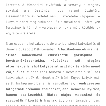
kerestek. A társadalmi elvárások, a verseny, a magány
sokakat arra ösztönöz, hogy valami őszintére,
kiszámíthatóra és feltétel nélküli szeretetre vágyjanak. A
kutya mindezt meg tudja adni. És a kutyakocsi – bármilyen
furcsának is tűnhet – valójában ennek a mély kötődésnek
egyfajta kifejezése.
Nem csupán a kutyakocsik, de a teljes városi kutyatartás új
dimenziót kapott Dél-Koreában.
A házikedvencek ma már
szinte mindenhová elkísérhetik gazdájukat –
bevásárlóközpontokba, kávézókba, sőt, elegáns
éttermekbe is, ahol kutyabarát asztalok és külön menü
várja őket.
Mindez csak fokozta a keresletet a stílusos
kutyaruhák, cipők és kiegészítők iránt. Egyes kutyák már
saját Instagram-oldallal is rendelkeznek,
rendszeresen
látogatnak prémium szalonokat, ahol nemcsak nyírást,
hanem spa-kezelést, illatos olajos masszázst és
szezonális frizurát is kapnak.
Egy olyan társadalomban,