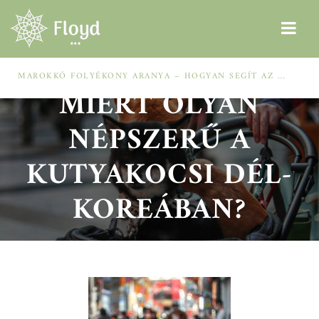
MAROKKÓ FOLYÉKONY ARANYA – HOGYAN SEGÍT AZ ARGÁNOLAJ A SZÁRAZ, MEGVISELT TINCSEKEN?
MIÉRT OLYAN
NÉPSZERŰ A
KUTYAKOCSI DÉL-
KOREÁBAN?