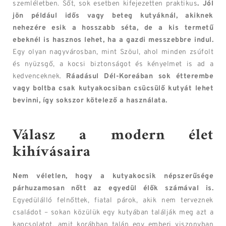
szemléletben. Sőt, sok esetben kifejezetten praktikus
. Jól
jön például idős vagy beteg kutyáknál, akiknek
nehezére esik a hosszabb séta, de a kis termetű
ebeknél is hasznos lehet, ha a gazdi messzebbre indul.
Egy olyan nagyvárosban, mint Szöul, ahol minden zsúfolt
és nyüzsgő, a kocsi biztonságot és kényelmet is ad a
kedvenceknek.
Ráadásul Dél-Koreában sok étterembe
vagy boltba csak kutyakocsiban csücsülő kutyát lehet
bevinni, így sokszor kötelező a használata.
Válasz a modern élet
kihívásaira
Nem véletlen, hogy a kutyakocsik népszerűsége
párhuzamosan nőtt az egyedül élők számával is.
Egyedülálló felnőttek, fiatal párok, akik nem terveznek
családot – sokan közülük egy kutyában találják meg azt a
kapcsolatot, amit korábban talán egy emberi viszonyban