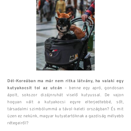
Dél-Koreában ma már nem ritka látvány, ha valaki egy
kutyakocsit tol az utcán
– benne egy apró, gondosan
ápolt, sokszor dizájnruhát viselő kutyussal. De vajon
hogyan vált a kutyakocsi egyre elterjedtebbé, sőt,
társadalmi szimbólummá a távol-keleti országban? És mit
üzen ez nekünk, magyar kutyatartóknak a gazdiság mélyebb
rétegeiről?