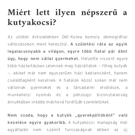
Miért lett ilyen népszerű a
kutyakocsi?
Az utóbbi évtizedekben Dél-Korea komoly demográfiai
változásokon ment keresztül.
A születési ráta az egyik
legalacsonyabb a világon, egyre több fiatal pár dönt
úgy, hogy nem vállal gyermeket.
Helyette viszont egyre
több háztartásban jelennek meg háziállatok – főleg kutyák
–, akiket már nem egyszerűen házi kedvencként, hanem
családtagként kezelnek. A fiatalok közül sokan már nem
vállalnak gyermeket és a társadalmi elvárások, a
munkahelyi nyomás és a pénzügyi bizonytalanság
árnyékában inkább máshová fordítják szeretetüket.
Nem csoda, hogy a kutyák „gyerekpótlóként” való
kezelése egyre gyakoribb.
A kutyakocsi manapság már
egyáltalán nem számít furcsaságnak ebben az új