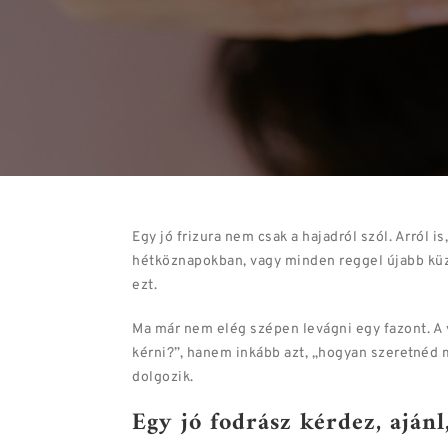
Egy jó frizura nem csak a hajadról szól. Arról
hétköznapokban, vagy minden reggel újabb küz
ezt.
Ma már nem elég szépen levágni egy fazont. A v
kérni?”, hanem inkább azt, „hogyan szeretnéd m
dolgozik.
Egy jó fodrász kérdez, aján