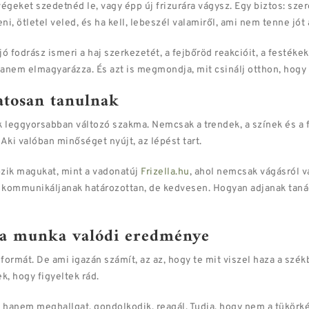
végeket szedetnéd le, vagy épp új frizurára vágysz. Egy biztos: sze
i, ötletel veled, és ha kell, lebeszél valamiről, ami nem tenne jót 
ó fodrász ismeri a haj szerkezetét, a fejbőröd reakcióit, a festékek
hanem elmagyarázza. És azt is megmondja, mit csinálj otthon, hogy 
atosan tanulnak
ik leggyorsabban változó szakma. Nemcsak a trendek, a színek és a
Aki valóban minőséget nyújt, az lépést tart.
zik magukat, mint a vadonatúj
Frizella.hu
, ahol nemcsak vágásról v
 kommunikáljanak határozottan, de kedvesen. Hogyan adjanak tanács
z a munka valódi eredménye
 formát. De ami igazán számít, az az, hogy te mit viszel haza a szék
k, hogy figyeltek rád.
t, hanem meghallgat, gondolkodik, reagál. Tudja, hogy nem a tükörk