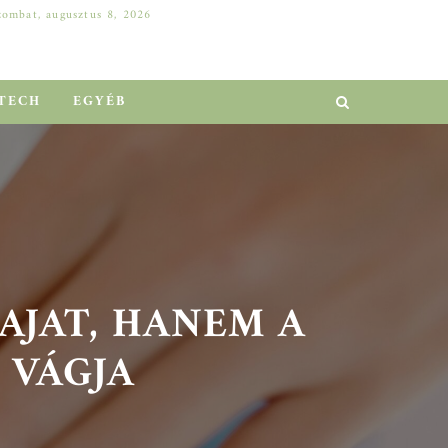
zombat, augusztus 8, 2026
DELL SZERVER A VÁLLALATI NÖVEKEDÉSÉRT: HOGYAN ELŐZHETŐ MEG A MILLIÓS LEÁLLÁS?
EGYÉB
TECH
EGYÉB
JAT, HANEM A
VÁGJA