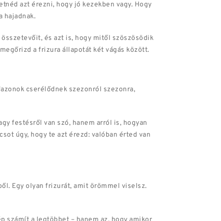
retnéd azt érezni, hogy jó kezekben vagy. Hogy
a hajadnak.
 összetevőit, és azt is, hogy mitől szöszösödik
megőrizd a frizura állapotát két vágás között.
 fazonok cserélődnek szezonról szezonra,
agy festésről van szó, hanem arról is, hogyan
ot úgy, hogy te azt érezd: valóban érted van
ből. Egy olyan frizurát, amit örömmel viselsz.
ép számít a legtöbbet – hanem az, hogy amikor