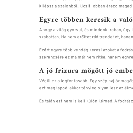
kilépsz a szalonból, kicsit jobban érezd magad
Egyre többen keresik a való
Ahogy a világ gyorsul, és mindenki rohan, úgy 
szabottan. Ha nem erőltet rád trendeket, hanem
Ezért egyre több vendég keresi azokat a fodrás
szerencsére ez ma már nem ritka, hanem egyre 
A jó frizura mögött jó embe
Végül ez a legfontosabb. Egy szép haj önmagáb
ezt megkapod, akkor tényleg olyan lesz az élmén
És talán ezt nem is kell külön kérned. A fodrás