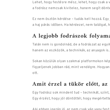
Lehet, hogy festésre mész, lehet, hogy csak a 
a fodrász nemcsak kivitelez, hanem segít dönten
Ez nem ösztön kérdése – tudás kell hozzá. Egy j
a haj párás időben. Ha kérdezel, nem találgat, 
A legjobb fodrászok folyam
Talán nem is gondolnád, de a fodrászat az egy
hanem az eszközök, a technikák, az anyagok is. 
Sokan közülük olyan szakmai platformokon kép
figyeljenek jobban rád, mint vendégre. Hogyan
ott.
Amit érzel a tükör előtt, a
Egy fodrász sok mindent tud – technikát, színt,
Egy érzést, hogy jól döntöttél, hogy megértette
Aki ebben igazán jó, az nem csak vág vagy fes