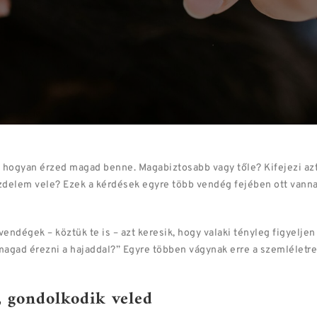
 is, hogyan érzed magad benne. Magabiztosabb vagy tőle? Kifejezi a
delem vele? Ezek a kérdések egyre több vendég fejében ott vannak
endégek – köztük te is – azt keresik, hogy valaki tényleg figyeljen
agad érezni a hajaddal?” Egyre többen vágynak erre a szemléletre,
l, gondolkodik veled