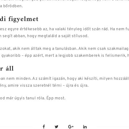
 a bőrödben.
di figyelmet
lesz egyre értékesebb az, ha valaki tényleg időt szán rád. Ha nem
 segít abban, hogy megtaláld a saját stílusod.
zokat, akik nem álltak meg a tanulásban. Akik nem csak szakmailag
gyakoribb – épp azért, mert a legjobb szakemberek is felismerik, h
r áll
an nem minden. Az számít igazán, hogy aki készíti, milyen hozzáál
y, amire vissza szeretnél térni – újra és újra.
zod már úgyis tanul róla. Épp most.