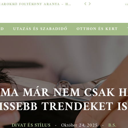
MAROKKÓ FOLYÉKONY ARANYA – HOGYAN SEGÍT AZ ARGÁNOLAJ A SZÁRAZ, MEGVISELT TINCSEKEN?
s
TECH
ÓD
UTAZÁS ÉS SZABADIDŐ
OTTHON ÉS KERT
 MA MÁR NEM CSAK HA
SSEBB TRENDEKET IS 
DIVAT ÉS STÍLUS
-
Október 24, 2025
-
B.S.