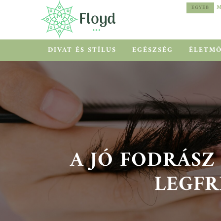
MEDITERRÁN HŐSÉG HELYETT COOLCATION
EGYÉB
EGYÉB
DIVAT ÉS STÍLUS
EGÉSZSÉG
ÉLETM
A JÓ FODRÁSZ
LEGFRI