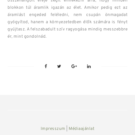
összehangolt ereje segít emlékezni arra, hogy minden
blokkon túl áramlik igazán az élet. Amikor pedig ezt az
áramlást engeded feléledni, nem csupán önmagadat
gyógyítod, hanem a környezetedben élők számára is fényt
gyújtasz. A felszabadult szív ragyogása mindig messzebbre
ér, mint gondolnád.
Impresszum
|
Médiaajánlat