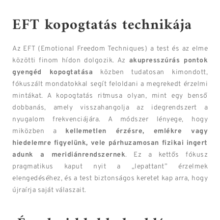
EFT kopogtatás technikája
Az EFT (Emotional Freedom Techniques) a test és az elme
közötti finom hídon dolgozik. Az
akupresszúrás pontok
gyengéd kopogtatása
közben tudatosan kimondott,
fókuszált mondatokkal segít feloldani a megrekedt érzelmi
mintákat. A kopogtatás ritmusa olyan, mint egy benső
dobbanás, amely visszahangolja az idegrendszert a
nyugalom frekvenciájára. A módszer lényege, hogy
miközben a
kellemetlen érzésre, emlékre vagy
hiedelemre figyelünk, vele párhuzamosan fizikai ingert
adunk a meridiánrendszernek
. Ez a kettős fókusz
pragmatikus kaput nyit a „lepattant” érzelmek
elengedéséhez, és a test biztonságos keretet kap arra, hogy
újraírja saját válaszait.