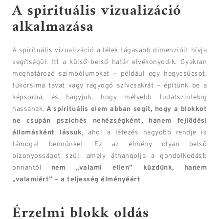
A spirituális vizualizáció
alkalmazása
A spirituális vizualizáció a lélek tágasabb dimenzióit hívja
segítségül. Itt a külső-belső határ elvékonyodik. Gyakran
meghatározó szimbólumokat – például egy hegycsúcsot,
tükörsima tavat vagy ragyogó szívcsakrát – építünk be a
képsorba, és hagyjuk, hogy mélyebb tudatszintekig
hassanak.
A spirituális elem abban segít, hogy a blokkot
ne csupán pszichés nehézségként, hanem fejlődési
állomásként lássuk
, ahol a létezés nagyobb rendje is
támogat bennünket. Ez az élmény olyan belső
bizonyosságot szül, amely áthangolja a gondolkodást:
onnantól
nem „valami ellen” küzdünk, hanem
„valamiért” – a teljesség élményéért
.
Érzelmi blokk oldás