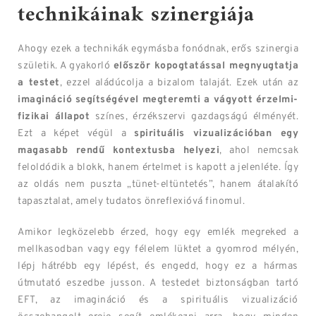
technikáinak szinergiája
Ahogy ezek a technikák egymásba fonódnak, erős szinergia
születik. A gyakorló
először kopogtatással megnyugtatja
a testet
, ezzel aládúcolja a bizalom talaját. Ezek után az
imagináció segítségével megteremti a vágyott érzelmi-
fizikai állapot
színes, érzékszervi gazdagságú élményét.
Ezt a képet végül a
spirituális vizualizációban egy
magasabb rendű kontextusba helyezi
, ahol nemcsak
feloldódik a blokk, hanem értelmet is kapott a jelenléte. Így
az oldás nem puszta „tünet-eltüntetés”, hanem átalakító
tapasztalat, amely tudatos önreflexióvá finomul.
Amikor legközelebb érzed, hogy egy emlék megreked a
mellkasodban vagy egy félelem lüktet a gyomrod mélyén,
lépj hátrébb egy lépést, és engedd, hogy ez a hármas
útmutató eszedbe jusson. A testedet biztonságban tartó
EFT, az imagináció és a spirituális vizualizáció