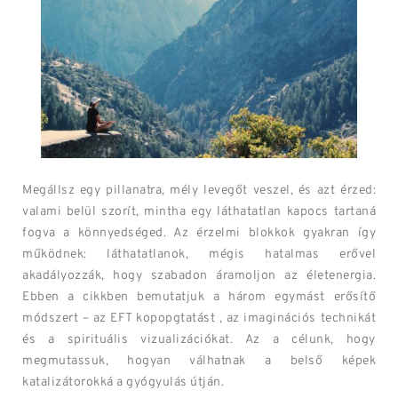
Megállsz egy pillanatra, mély levegőt veszel, és azt érzed:
valami belül szorít, mintha egy láthatatlan kapocs tartaná
fogva a könnyedséged. Az érzelmi blokkok gyakran így
működnek: láthatatlanok, mégis hatalmas erővel
akadályozzák, hogy szabadon áramoljon az életenergia.
Ebben a cikkben bemutatjuk a három egymást erősítő
módszert – az EFT kopopgtatást , az imaginációs technikát
és a spirituális vizualizációkat. Az a célunk, hogy
megmutassuk, hogyan válhatnak a belső képek
katalizátorokká a gyógyulás útján.