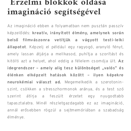
Érzelmi blokkok oldása
imagináció segítségével
Az imagináció ebben a folyamatban nem pusztán passzív
képzelődés:
kreatív, irányított élmény, amelynek során
belső filmvászonra vetítjük a vágyott testi-lelki
állapotot
. Képzelj el például egy ragyogó, aranyló fényt,
amely lassan átjárja a mellkasod, puhítja a szorítást és
kitölti azt a helyet, ahol eddig a félelem csomója ült.
Az
idegrendszer – amely alig tesz különbséget „valós” és
élénken elképzelt hatások között – ilyen képekre
neurokémiai választ ad.
Megemelkedik a szerotonin-
szint, csökken a stresszhormonok aránya, és a test szó
szerint átírja a feszült érzetet egy nyugodtabb
tapasztalatra. Minél részletgazdagabb ez az imagináció,
annál erősebben rögzül a sejtmemóriában a szabadság
élménye.