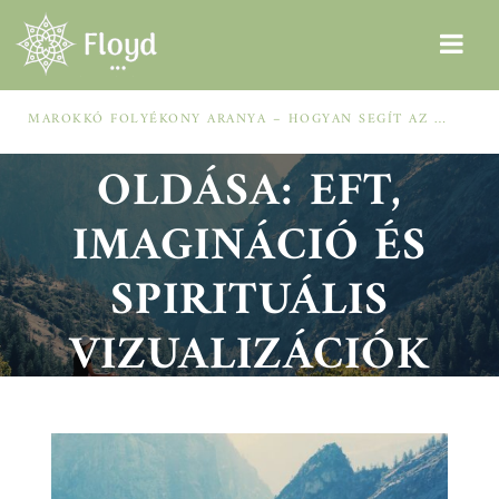
ÉRZELMI BLOKKOK
MAROKKÓ FOLYÉKONY ARANYA – HOGYAN SEGÍT AZ ARGÁNOLAJ A SZÁRAZ, MEGVISELT TINCSEKEN?
OLDÁSA: EFT,
IMAGINÁCIÓ ÉS
SPIRITUÁLIS
VIZUALIZÁCIÓK