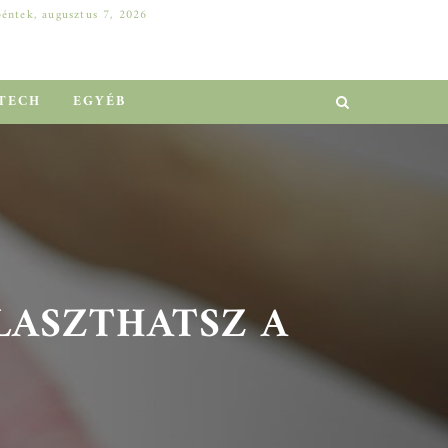
péntek, augusztus 7, 2026
DELL SZERVER A VÁLLALATI NÖVEKEDÉSÉRT: HOGYAN ELŐZHETŐ MEG A MILLIÓS LEÁLLÁS?
EGYÉB
TECH
EGYÉB
ASZTHATSZ A