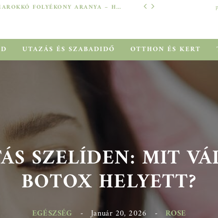
MAROKKÓ FOLYÉKONY ARANYA – HOGYAN SEGÍT AZ ARGÁNOLAJ A SZÁRAZ, MEGVISELT TINCSEKEN?
TECH
ÓD
UTAZÁS ÉS SZABADIDŐ
OTTHON ÉS KERT
S SZELÍDEN: MIT VÁL
BOTOX HELYETT?
EGÉSZSÉG
-
Január 20, 2026
-
ROSE