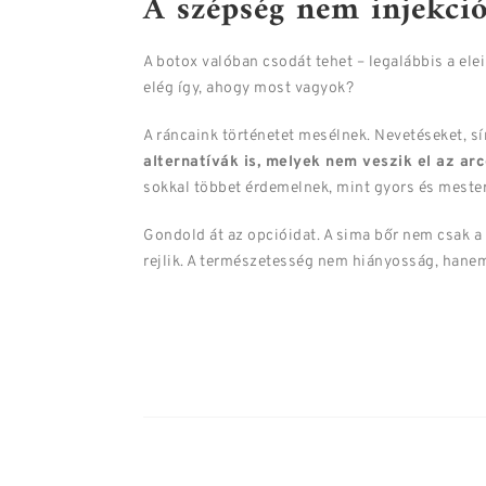
A szépség nem injekci
A botox valóban csodát tehet – legalábbis a el
elég így, ahogy most vagyok?
A ráncaink történetet mesélnek. Nevetéseket, sí
alternatívák is, melyek nem veszik el az a
sokkal többet érdemelnek, mint gyors és mest
Gondold át az opcióidat. A sima bőr nem csak 
rejlik. A természetesség nem hiányosság, hanem 