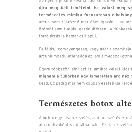
Az ilyen típusú beavatkozásoknak nem csupán a
újra meg kell ismételni, ha valaki meg sz
természetes mimika fokozatosan elhalvány
arcuk nem tükrözné már őket igazán – az arc
örömöt sem tudják igazán átérezni. A dühkezel
forró érzés is hamar csillapul.
Fejfájás, izomgyengeség, vagy akár a szemhéja
arcunk mozdulatlansága az, amit megszokottna
Egyre többször látni azt is, amikor valaki kics
mígnem a tükörben egy ismeretlen arc néz v
kezd. Ez pedig már nem csupán esztétikai kérd
Természetes botox alt
A botox egy olyan kezelés, ami hosszú évek ut
alternatívaként szolgálhatnak. Ezek a kezelé