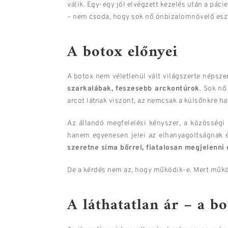
válik. Egy-egy jól elvégzett kezelés után a páci
– nem csoda, hogy sok nő önbizalomnövelő eszkö
A botox előnyei
A botox nem véletlenül vált világszerte népsze
szarkalábak, feszesebb arckontúrok
. Sok nő
arcot látnak viszont, az nemcsak a külsőnkre ha
Az állandó megfelelési kényszer, a közösségi
hanem egyenesen jelei az elhanyagoltságnak é
szeretne sima bőrrel, fiatalosan megjelenni
De a kérdés nem az, hogy működik-e. Mert műkö
A láthatatlan ár – a b