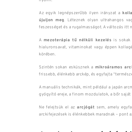
nyúlni.
Az egyik legnépszerűbb ilyen irányzat a
koll
újuljon meg
. Léteznek olyan ultrahangos vag
feszességet és a rugalmasságot. A változás itt
A
mezoterápia tű nélküli kezelés
is sokak 
hialuronsavat, vitaminokat vagy éppen kollag
körében.
Szintén sokan esküsznek a
mikroáramos arcl
frissebb, élénkebb arckép, és egyfajta “természe
A manuális technikák, mint például a japán arcm
gyógyító ereje, a finom mozdulatok, a bőr saját
Ne felejtsük el az
arcjógát
sem, amely egyfaj
arckifejezések is élénkebbek maradnak – pont a