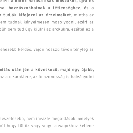
 Mivel
a botox hatása csak időszakos, újra és
mai hozzászokhatnak a tétlenséghez, és a
 tudják kifejezni az érzelmeiket
, mintha az
 nem tudnak kényelmesen mosolyogni, ezért az
h sem tud úgy kiülni az arckukra, ezáltal ez a
nehezebb kérdés: vajon hosszú távon tényleg az
mítás után jön a következő, majd egy újabb,
z arc karaktere, az önazonosság is halványulni
ermészetesebb, nem invazív megoldások, amelyek
lkül hogy tűhöz vagy vegyi anyagokhoz kellene