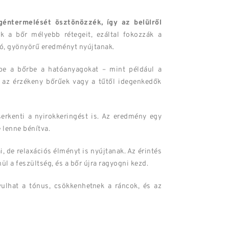
agéntermelését ösztönözzék, így az belülről
ák a bőr mélyebb rétegeit, ezáltal fokozzák a
tó, gyönyörű eredményt nyújtanak.
k be a bőrbe a hatóanyagokat – mint például a
t az érzékeny bőrűek vagy a tűtől idegenkedők
erkenti a nyirokkeringést is. Az eredmény egy
e lenne bénítva.
, de relaxációs élményt is nyújtanak. Az érintés
ül a feszültség, és a bőr újra ragyogni kezd.
ulhat a tónus, csökkenhetnek a ráncok, és az