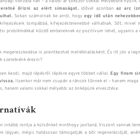
nyagi vonzata van – a valódi ár sokszor sokkal mélyebbre nyúlik.
eretné őrizni az elért simaságot.
Idővel azonban
az arc iz
ulhat.
Sokan számolnak be arról, hogy
egy idő után nehezebben
kifejezéseik tompábbá, kifejezéstelenebbé válhatnak. Sőt, mivel
ési problémákkal kűzdő embereknek ez pozitívum lehet, ugyanis a dü
k megereszkedése is jelentkezhet mellékhatásként. És itt jön a leg
k szeretnénk érezni?
iben kezdi, majd lépésről lépésre egyre többet vállal.
Egy finom si
issza.
Ilyenkor már nem csupán a ráncok tűnnek el – hanem maga a
és, hanem valami sokkal mélyebb: az önképünk elvesztése.
ernatívák
án inkább rontja a külsőnket minthogy javítaná. Viszont vannak t
sek lágyan, mégis hatásosan támogatják a bőr regenerációját, ané