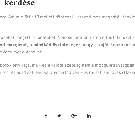
ó kérdése
einte. Ám mielőtt a tű mellett döntenél, kérdezd meg magadtól: tén
rásokat, megélt pillanatokat. Nem kell minden áron eltüntetni őket –
rcod mozgását, a mimikád őszinteségét, vagy a saját önazonoss
erséges megoldásokat.
a botox privilégiuma – és a valódi szépség nem a mozdulatlanságba
erő. Válaszd azt, ami valóban érted van – és ne azt, ami csak eltaka