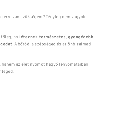
yleg erre van szükségem? Tényleg nem vagyok
 főleg, ha
léteznek természetes, gyengédebb
ágodat
. A bőröd, a szépséged és az önbizalmad
n, hanem az élet nyomot hagyó lenyomataiban
r téged.