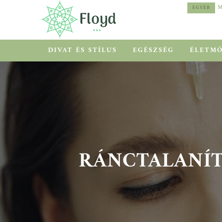
MEDITERRÁN HŐSÉG HELYETT COOLCATION
EGYÉB
EGYÉB
DIVAT ÉS STÍLUS
EGÉSZSÉG
ÉLETM
RÁNCTALANÍTÁ