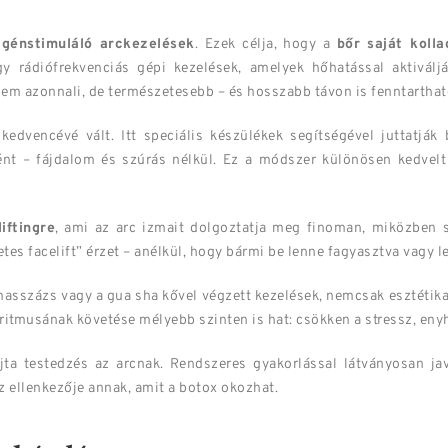
agénstimuláló arckezelések
. Ezek célja, hogy a
bőr saját koll
y rádiófrekvenciás gépi kezelések, amelyek hőhatással aktiválj
 nem azonnali, de természetesebb – és hosszabb távon is fenntartha
kedvencévé vált. Itt speciális készülékek segítségével juttatjá
ént – fájdalom és szúrás nélkül. Ez a módszer különösen kedvel
iftingre
, ami az arc izmait dolgoztatja meg finoman, miközben s
tes facelift” érzet – anélkül, hogy bármi be lenne fagyasztva vagy l
asszázs vagy a gua sha kővel végzett kezelések, nemcsak esztétikai
 ritmusának követése mélyebb szinten is hat: csökken a stressz, enyh
ta testedzés az arcnak. Rendszeres gyakorlással látványosan jav
z ellenkezője annak, amit a botox okozhat.