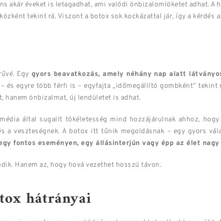
ens akár éveket is letagadhat, ami valódi önbizalomlöketet adhat. A 
zként tekint rá. Viszont a botox sok kockázattal jár, így a kérdés 
rűvé. Egy
gyors beavatkozás, amely néhány nap alatt látvány
 – és egyre több férfi is – egyfajta „időmegállító gombként” tekint
t, hanem önbizalmat, új lendületet is adhat.
 média által sugallt tökéletesség mind hozzájárulnak ahhoz, hogy
s a veszteségnek. A botox itt tűnik megoldásnak – egy gyors vál
 egy fontos eseményen, egy állásinterjún vagy épp az élet nagy
dik. Hanem az, hogy hová vezethet hosszú távon.
otox hátrányai