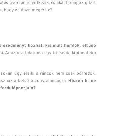
hatás gyorsan jelentkezik, és akár hónapokig tart
az, hogy valóban megéri-e?
os eredményt hozhat
:
kisimult homlok, eltűnő
 rá. Amikor a tükörben egy frissebb, kipihentebb
 sokan úgy érzik: a ráncok nem csak bőrredők,
asznak a belső bizonytalanságra.
Hiszen ki ne
 fordulópontjain?