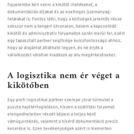
figyelembe kell venni a kikötői illetékeket, a
dokumentációs díjakat és az esetleges üzemanyag-
felárakat is. Fontos látni, hogy a költségek jelentős része
sokszor nem a tengeri útvonalon, hanem a kapcsolódó
kikötői és adminisztratív folyamatok során merül fel, ezért
egy tapasztalt partner segítsége kulcsfontosságú ahhoz,
hogy az árajánlat átlátható legyen, és ne érjék a
vállalkozást váratlan kiadások az áru megérkezésekor.
A logisztika nem ér véget a
kikötőben
Egy profi logisztikai partner szerepe jóval túlmutat a
puszta hajótérfoglaláson, hiszen a szállítási folyamat
elengedhetetlen részét képezi a teljes körű
vámügyintézés, valamint a kísérő dokumentáció precíz
kezelése is. Ezen tevékenységek azért is kiemelten