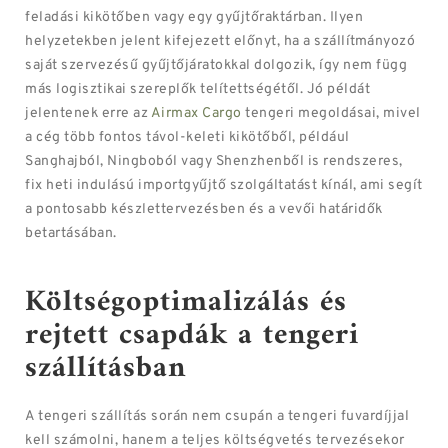
feladási kikötőben vagy egy gyűjtőraktárban. Ilyen
helyzetekben jelent kifejezett előnyt, ha a szállítmányozó
saját szervezésű gyűjtőjáratokkal dolgozik, így nem függ
más logisztikai szereplők telítettségétől. Jó példát
jelentenek erre az
Airmax Cargo
tengeri megoldásai, mivel
a cég több fontos távol-keleti kikötőből, például
Sanghajból, Ningboból vagy Shenzhenből is rendszeres,
fix heti indulású importgyűjtő szolgáltatást kínál, ami segít
a pontosabb készlettervezésben és a vevői határidők
betartásában.
Költségoptimalizálás és
rejtett csapdák a tengeri
szállításban
A tengeri szállítás során nem csupán a tengeri fuvardíjjal
kell számolni, hanem a teljes költségvetés tervezésekor