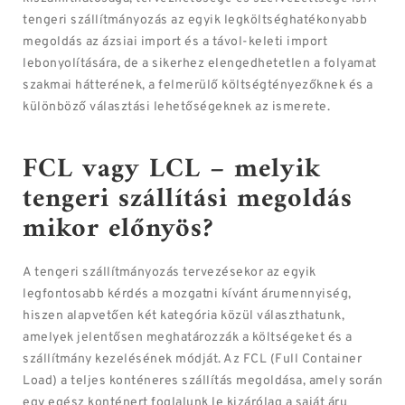
tengeri szállítmányozás az egyik legköltséghatékonyabb
megoldás az ázsiai import és a távol-keleti import
lebonyolítására, de a sikerhez elengedhetetlen a folyamat
szakmai hátterének, a felmerülő költségtényezőknek és a
különböző választási lehetőségeknek az ismerete.
FCL vagy LCL – melyik
tengeri szállítási megoldás
mikor előnyös?
A tengeri szállítmányozás tervezésekor az egyik
legfontosabb kérdés a mozgatni kívánt árumennyiség,
hiszen alapvetően két kategória közül választhatunk,
amelyek jelentősen meghatározzák a költségeket és a
szállítmány kezelésének módját. Az FCL (Full Container
Load) a teljes konténeres szállítás megoldása, amely során
egy egész konténert foglalunk le kizárólag a saját áru