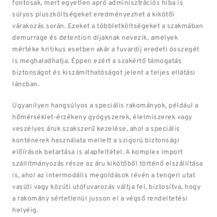
fontosak, mert egyetlen apró adminisztrációs hiba is
súlyos pluszköltségeket eredményezhet a kikötői
várakozás során. Ezeket a többletköltségeket a szakmában
demurrage és detention díjaknak nevezik, amelyek
mértéke kritikus esetben akár a fuvardíj eredeti összegét
is meghaladhatja. Éppen ezért a szakértő támogatás
biztonságot és kiszámíthatóságot jelent a teljes ellátási
láncban.
Ugyanilyen hangsúlyos a speciális rakományok, például a
hőmérséklet-érzékeny gyógyszerek, élelmiszerek vagy
veszélyes áruk szakszerű kezelése, ahol a speciális
konténerek használata mellett a szigorú biztonsági
előírások betartása is alapfeltétel. A komplex import
szállítmányozás része az áru kikötőből történő elszállítása
is, ahol az intermodális megoldások révén a tengeri utat
vasúti vagy közúti utófuvarozás váltja fel, biztosítva, hogy
a rakomány sértetlenül jusson el a végső rendeltetési
helyéig.