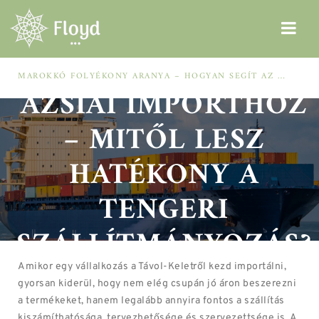
ÚTMUTATÓ AZ
MAROKKÓ FOLYÉKONY ARANYA – HOGYAN SEGÍT AZ ARGÁNOLAJ A SZÁRAZ, MEGVISELT TINCSEKEN?
ÁZSIAI IMPORTHOZ
– MITŐL LESZ
HATÉKONY A
TENGERI
SZÁLLÍTMÁNYOZÁS?
Amikor egy vállalkozás a Távol-Keletről kezd importálni,
gyorsan kiderül, hogy nem elég csupán jó áron beszerezni
a termékeket, hanem legalább annyira fontos a szállítás
kiszámíthatósága, tervezhetősége és szervezettsége is. A