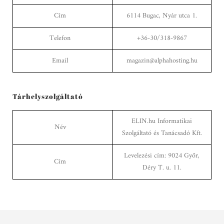
Cím
6114 Bugac, Nyár utca 1.
Telefon
+36-30/318-9867
Email
magazin@alphahosting.hu
Tárhelyszolgáltató
ELIN.hu Informatikai
Név
Szolgáltató és Tanácsadó Kft.
Levelezési cím: 9024 Győr,
Cím
Déry T. u. 11.