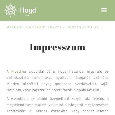
MAROKKÓ FOLYÉKONY ARANYA – HOGYAN SEGÍT AZ ARGÁNOLAJ A SZÁRAZ, MEGVISELT TINCSEKEN?
Impresszum
A
Floyd.hu
weboldal célja, hogy hasznos, inspiráló és
szórakoztató tartalmakat nyújtson látogatói számára.
Minden közzétett anyag gondosan szerkesztett, saját
tartalom, vagy jogszerűen átvett forrás alapján készült.
A weboldalt az alábbi üzemeltető kezeli, aki felelős a
megjelenő tartalmakért, valamint a látogatói megkeresések
kezeléséért is. Kérdés, észrevétel vagy panasz esetén