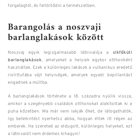
forgatagtól, és feltöltődni a természetben.
Barangolás a noszvaji
barlanglakások között
Noszvaj egyik legizgalmasabb látnivalója a
síkfőkúti
barlanglakások
, amelyeket a helyiek egykor otthonként
használtak. Ezek a különleges lakások a vulkanikus eredetű
riolittufába vájt helyiségek, amelyek egyedi bepillantást
engednek a múltba.
A barlanglakások története a 18. századra nyúlik vissza,
amikor a szegényebb családok otthonokat alakítottak ki a
puha kőzetben. Ma már nem lakják őket, de látogathatók,
így betekintést nyerhetsz abba, hogyan éltek itt régen az
emberek. Ha szereted az eldugott, különleges helyeket, ezt
a látnivalót nem érdemes kihagyni!