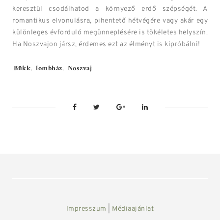
keresztül csodálhatod a környező erdő szépségét. A
romantikus elvonulásra, pihentető hétvégére vagy akár egy
különleges évforduló megünneplésére is tökéletes helyszín.
Ha Noszvajon jársz, érdemes ezt az élményt is kipróbálni!
Tags:
Bükk
,
lombház
,
Noszvaj
Impresszum
|
Médiaajánlat