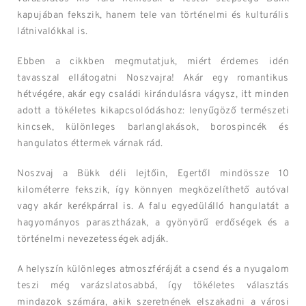
kapujában fekszik, hanem tele van történelmi és kulturális
látnivalókkal is.
Ebben a cikkben megmutatjuk, miért érdemes idén
tavasszal ellátogatni Noszvajra! Akár egy romantikus
hétvégére, akár egy családi kirándulásra vágysz, itt minden
adott a tökéletes kikapcsolódáshoz: lenyűgöző természeti
kincsek, különleges barlanglakások, borospincék és
hangulatos éttermek várnak rád.
Noszvaj a Bükk déli lejtőin, Egertől mindössze 10
kilométerre fekszik, így könnyen megközelíthető autóval
vagy akár kerékpárral is. A falu egyedülálló hangulatát a
hagyományos parasztházak, a gyönyörű erdőségek és a
történelmi nevezetességek adják.
A helyszín különleges atmoszféráját a csend és a nyugalom
teszi még varázslatosabbá, így tökéletes választás
mindazok számára, akik szeretnének elszakadni a városi