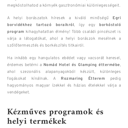
megkóstolhatod a környék gasztronómiai különlegességeit.
A helyi borászatok híresek a kiváló minőségű
Egri
borvidékhez tartozó boraikról
, így egy
borkóstoló
program
kihagyhatatlan élmény! Több családi pincészet is
várja a látogatókat, ahol a helyi borászok mesélnek a
szőlőtermesztés és borkészítés titkairól.
Ha inkább egy hangulatos ebédet vagy vacsorát keresel,
érdemes betérni a
Nomád Hotel és Glamping éttermébe
,
ahol szezonális alapanyagokból készült, különleges
fogásokat kínálnak. A
Rozmaring Étterem
pedig
hagyományos magyar ízekkel és házias ételekkel várja a
vendégeket.
Kézműves programok és
helyi termékek