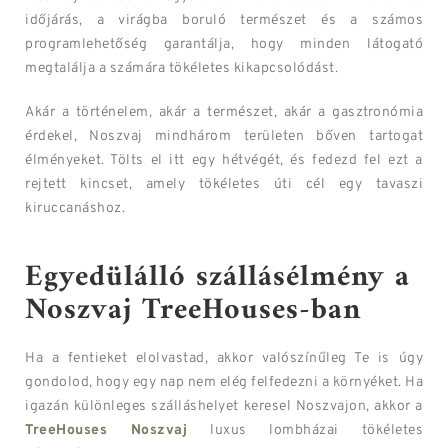
időjárás, a virágba boruló természet és a számos
programlehetőség garantálja, hogy minden látogató
megtalálja a számára tökéletes kikapcsolódást.
Akár a történelem, akár a természet, akár a gasztronómia
érdekel, Noszvaj mindhárom területen bőven tartogat
élményeket. Tölts el itt egy hétvégét, és fedezd fel ezt a
rejtett kincset, amely tökéletes úti cél egy tavaszi
kiruccanáshoz.
Egyedülálló szállásélmény a
Noszvaj TreeHouses-ban
Ha a fentieket elolvastad, akkor valószínűleg Te is úgy
gondolod, hogy egy nap nem elég felfedezni a környéket. Ha
igazán különleges szálláshelyet keresel Noszvajon, akkor a
TreeHouses Noszvaj
luxus lombházai tökéletes