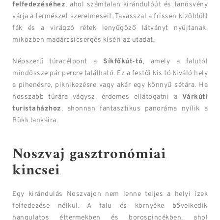
felfedezéséhez
, ahol számtalan kirándulóút és tanösvény
várja a természet szerelmeseit. Tavasszal a frissen kizöldült
fák és a virágzó rétek lenyűgöző látványt nyújtanak,
miközben madárcsicsergés kíséri az utadat.
Népszerű túracélpont a
Síkfőkút-tó
, amely a falutól
mindössze pár percre található. Ez a festői kis tó kiváló hely
a pihenésre, piknikezésre vagy akár egy könnyű sétára. Ha
hosszabb túrára vágysz, érdemes ellátogatni a
Várkúti
turistaházhoz
, ahonnan fantasztikus panoráma nyílik a
Bükk lankáira.
Noszvaj gasztronómiai
kincsei
Egy kirándulás Noszvajon nem lenne teljes a helyi ízek
felfedezése nélkül. A falu és környéke bővelkedik
hangulatos éttermekben és borospincékben, ahol