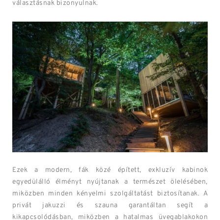
választásnak bizonyulnak.
Ezek a modern, fák közé épített, exkluzív kabinok
egyedülálló élményt nyújtanak a természet ölelésében,
miközben minden kényelmi szolgáltatást biztosítanak. A
privát jakuzzi és szauna garantáltan segít a
kikapcsolódásban, miközben a hatalmas üvegablakokon