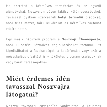
Ha szereted a kézműves termékeket és az egyedi
ajándékokat, Noszvajon bőven találsz különlegességeket.
Tavasszal gyakran szerveznek
helyi termelői piacokat
,
ahol friss mézet, házi lekvárokat és kézműves sajtokat
vásárolhatsz.
Egy másik népszerű program a
Noszvaji Élményporta
,
ahol különféle kézműves foglalkozásokat tartanak. Itt
kipróbálhatod a fazekasságot, a kosárfonást vagy akár a
mézeskalács díszítést is – tökéletes program családoknak
vagy baráti társaságoknak.
Miért érdemes idén
tavasszal Noszvajra
látogatni?
Noszvaj tavasszal egyszerűen varázslatos. A kellemes