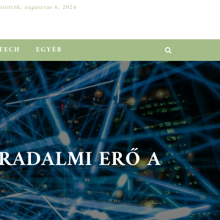
ütörtök, augusztus 6, 2026
DELL SZERVER A VÁLLALATI NÖVEKEDÉSÉRT: HOGYAN ELŐZHETŐ MEG A MILLIÓS LEÁLLÁS?
EGYÉB
TECH
EGYÉB
RADALMI ERŐ A