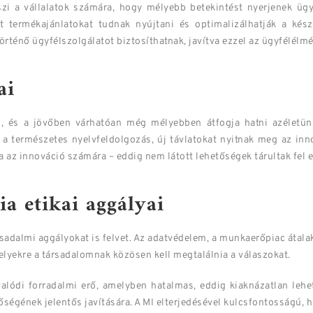
szi a vállalatok számára, hogy mélyebb betekintést nyerjenek ügy
 termékajánlatokat tudnak nyújtani és optimalizálhatják a kész
rténő ügyfélszolgálatot biztosíthatnak, javítva ezzel az ügyfélélmé
ai
en, és a jövőben várhatóan még mélyebben átfogja hatni azéletünk
, a természetes nyelvfeldolgozás, új távlatokat nyitnak meg az inn
 az innováció számára – eddig nem látott lehetőségek tárultak fel el
ia etikai aggályai
rsadalmi aggályokat is felvet. Az adatvédelem, a munkaerőpiac átal
elyekre a társadalomnak közösen kell megtalálnia a válaszokat.
alódi forradalmi erő, amelyben hatalmas, eddig kiaknázatlan lehe
őségének jelentős javítására. A MI elterjedésével kulcsfontosságú,