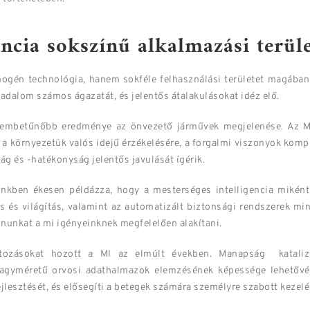
encia sokszínű alkalmazási terüle
ogén technológia, hanem sokféle felhasználási területet magában f
sadalom számos ágazatát, és jelentős átalakulásokat idéz elő.
szembetűnőbb eredménye az önvezető járművek megjelenése. Az M
 a környezetük valós idejű érzékelésére, a forgalmi viszonyok komp
g és -hatékonyság jelentős javulását ígérik.
nkben ékesen példázza, hogy a mesterséges intelligencia miként 
tés és világítás, valamint az automatizált biztonsági rendszerek m
nunkat a mi igényeinknek megfelelően alakítani.
ltozásokat hozott a MI az elmúlt években. Manapság katalizá
 nagyméretű orvosi adathalmazok elemzésének képessége lehetővé
ejlesztését, és elősegíti a betegek számára személyre szabott kezelé