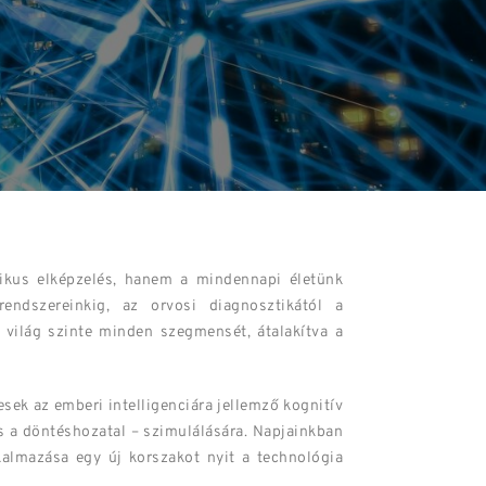
tikus elképzelés, hanem a mindennapi életünk
rendszereinkig, az orvosi diagnosztikától a
 világ szinte minden szegmensét, átalakítva a
sek az emberi intelligenciára jellemző kognitív
s a döntéshozatal – szimulálására. Napjainkban
kalmazása egy új korszakot nyit a technológia