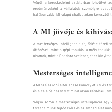
Végül, a kereskedelmi szektorban lehetővé te
eredményeként a vállalatok személyre szabott
hatékonyabb, MI-alapú chatbotokon keresztül tö
A MI jövője és kihívás
A mesterséges intelligencia fejlődése töretl
áttörések, mint a gépi tanulás, a mély tanulás
olyanok, mint a Pandora szelencéjének kinyitása
Mesterséges intelligenc
A MI széleskörű elterjedése komoly etikai és tá
és a felelős használat mind olyan kérdések, am
Végső soron a mesterséges intelligencia egy v
társadalmunk fejlődésére és az emberi élet min