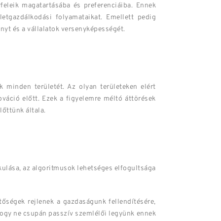
feleik magatartásába és preferenciáiba. Ennek
letgazdálkodási folyamataikat. Emellett pedig
nyt és a vállalatok versenyképességét.
 minden területét. Az olyan területeken elért
ováció előtt. Ezek a figyelemre méltó áttörések
őttünk általa.
akulása, az algoritmusok lehetséges elfogultsága
tőségek rejlenek a gazdaságunk fellendítésére,
 hogy ne csupán passzív szemlélői legyünk ennek