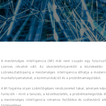
A mesterséges intelligencia (MI) már nem csupán egy futurisz
szerves részévé vált. Az okostelefonjainktól a közlekedési 
szórakoztatóiparig a mesterséges intelligencia áthatja a modern
munkafolyamatokat, a kommunikációt és a problémamegoldást.
A MI fogalma olyan számítógépes rendszereket takar, amelyek képe
funkciók – mint a tanulás, a következtetés, a problémamegoldás é
a mesterséges intelligencia rohamos fejlődése és széleskörű al
történetében.