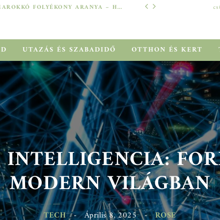
MAROKKÓ FOLYÉKONY ARANYA – HOGYAN SEGÍT AZ ARGÁNOLAJ A SZÁRAZ, MEGVISELT TINCSEKEN?
cs
TECH
ÓD
UTAZÁS ÉS SZABADIDŐ
OTTHON ÉS KERT
 INTELLIGENCIA: FOR
MODERN VILÁGBAN
TECH
-
Április 8, 2025
-
ROSE