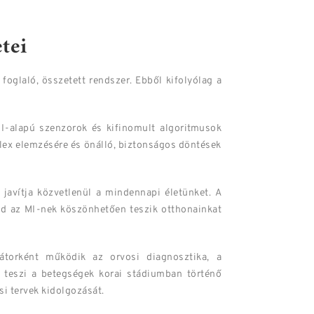
tei
oglaló, összetett rendszer. Ebből kifolyólag a
I-alapú szenzorok és kifinomult algoritmusok
lex elemzésére és önálló, biztonságos döntések
javítja közvetlenül a mindennapi életünket. A
ind az MI-nek köszönhetően teszik otthonainkat
torként működik az orvosi diagnosztika, a
 teszi a betegségek korai stádiumban történő
si tervek kidolgozását.