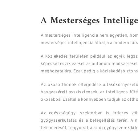
A Mesterséges Intellig
A mesterséges intelligencia nem egyetlen, hom
mesterséges intelligencia áthatja a modern tár
A közlekedés területén például az egyik leg
képessé teszik ezeket az autonóm rendszereket
meghozatalára. Ezek pedig a közlekedésbiztonsá
Az okosotthonok elterjedése a lakókörnyezetü
hangvezérelt asszisztensek, az intelligens fű
okosabbá. Ezáltal a könnyebben tudjuk az ottho
Az egészségügyi szektorban is érdekes vá
gyógyszerkutatás és a betegellátás terén. A
felismerését, felgyorsítja az új gyógyszerek kif