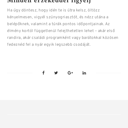
Minden érzékeddel figyelj
Ha úgy döntesz, hogy idén te is útra kelsz, öltözz
kényelmesen, vigyél szúnyogriasztót, és nézz utána a
belépőknek, valamint a túrák pontos időpontjainak. Az
élmény kortól függetlenül felejthetetlen lehet – akár első
randira, akár családi programként vagy barátokkal közösen
fedeznéd fel a nyár egyik legszebb csodáját.