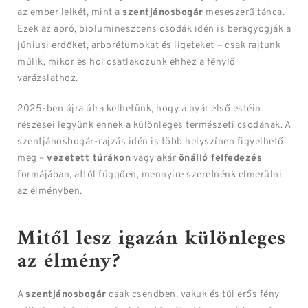
az ember lelkét, mint a
szentjánosbogár
meseszerű tánca.
Ezek az apró, biolumineszcens csodák idén is beragyogják a
júniusi erdőket, arborétumokat és ligeteket — csak rajtunk
múlik, mikor és hol csatlakozunk ehhez a fénylő
varázslathoz.
2025-ben újra útra kelhetünk, hogy a nyár első estéin
részesei legyünk ennek a különleges természeti csodának. A
szentjánosbogár-rajzás idén is több helyszínen figyelhető
meg –
vezetett túrákon
vagy akár
önálló felfedezés
formájában, attól függően, mennyire szeretnénk elmerülni
az élményben.
Mitől lesz igazán különleges
az élmény?
A
szentjánosbogár
csak csendben, vakuk és túl erős fény