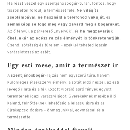
Ha részt veszel egy szentjánosbogár-túrán, fontos, hogy
tisztelettel fordulj a természet felé.
Ne világíts
zseblámpával, ne használd a telefonod vakuját
, és
semmiképp se fogd meg vagy zavard meg a bogarakat.
Az ő fényük a párkereső „nyelvük”, és
ha megzavarjuk
őket, akár az egész rajzás élményét is tönkretehetjük
.
Csend, sötétség és türelem – ezekkel teheted igazán
varázslatossá az estét.
Egy esti mese, amit a természet ír
A
szentjánosbogár
-rajzás nem egyszerű túra, hanem
különleges érzékszervi élmény: a sötét erdő neszei, az esti
levegő illata és a fák között vibráló apró fények együtt
teremtenek igazi varázsvilágot. Gyerekeknek mesébe illő
kaland, felnőtteknek lehetőség a lelassulásra és az
újrakapcsolódásra – önmagunkkal, egymással és a
természettel.