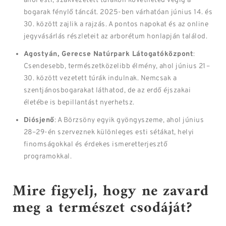
ahol esti, szakvezetett túrákon követheted végig a
bogarak fénylő táncát. 2025-ben várhatóan június 14. és
30. között zajlik a rajzás. A pontos napokat és az online
jegyvásárlás részleteit az arborétum honlapján találod.
Agostyán, Gerecse Natúrpark Látogatóközpont
:
Csendesebb, természetközelibb élmény, ahol június 21–
30. között vezetett túrák indulnak. Nemcsak a
szentjánosbogarakat láthatod, de az erdő éjszakai
életébe is bepillantást nyerhetsz.
Diósjenő
: A Börzsöny egyik gyöngyszeme, ahol június
28–29-én szerveznek különleges esti sétákat, helyi
finomságokkal és érdekes ismeretterjesztő
programokkal.
Mire figyelj, hogy ne zavard
meg a természet csodáját?