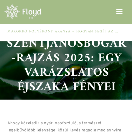
MAROKKÓ FOLYÉKONY ARANYA – HOGYAN SEGÍT AZ ARGÁNOLAJ A SZÁRAZ, MEGVISELT TINCSEKEN?
SZENTJÁNOSBOGÁR
-RAJZÁS 2025: EGY
VARÁZSLATOS
ÉJSZAKA FÉNYEI
Ahogy közeledik a nyári napforduló, a természet
legelbűvölőbb jelenségei közül kevés ragadja meg annyira