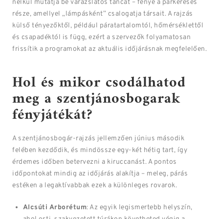
nélkül mutatja be varázslatos táncát – fénye a párkeresés
része, amellyel „lámpásként” csalogatja társait. A rajzás
külső tényezőktől, például páratartalomtól, hőmérséklettől
és csapadéktól is függ, ezért a szervezők folyamatosan
frissítik a programokat az aktuális időjárásnak megfelelően.
Hol és mikor csodálhatod
meg a szentjánosbogarak
fényjátékát?
A szentjánosbogár-rajzás jellemzően június második
felében kezdődik, és mindössze egy-két hétig tart, így
érdemes időben betervezni a kiruccanást. A pontos
időpontokat mindig az időjárás alakítja – meleg, párás
estéken a legaktívabbak ezek a különleges rovarok.
Alcsúti Arborétum
: Az egyik legismertebb helyszín,