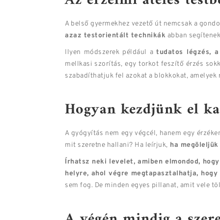
Az érzelmi átélés test
A belső gyermekhez vezető út nemcsak a gondola
azaz testorientált technikák
abban segítenek
Ilyen módszerek például a
tudatos légzés, a
mellkasi szorítás, egy torkot feszítő érzés s
szabadíthatjuk fel azokat a blokkokat, amelyek
Hogyan kezdjünk el k
A gyógyítás nem egy végcél, hanem egy érzéken
mit szeretne hallani? Ha leírjuk,
ha megöleljük
Írhatsz neki levelet, amiben elmondod, hog
helyre, ahol végre megtapasztalhatja, hogy 
sem fog. De minden egyes pillanat, amit vele tö
A végén mindig a szer