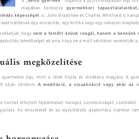
A „
belső gyermek
” fogalma a pszichológiában egy oly
magában hordozza
gyermekkori tapasztalatainkat,
solódás képességét
is. John Bradshaw és Charles Whitfield is hang
újraaktiválódnak egy elutasítás, egy kritika vagy egy nehezen megh
érzékeljük, hogy
nem a felnőtt énünk reagál, hanem a bennünk 
datosítás lehetőséget ad arra, hogy ne a múlt sérülései vezéreljék a 
uális megközelítése
ő gyermekre úgy, mint a lélek tiszta és érzékeny magjára. A gy
ét útján történik.
A meditáció, a vizualizáció vagy akár az 
e hozhat elfojtott fájdalmakat: haragot, szomorúságot, csalódást.
yógyulást. Az önszeretet és az együttérzés gyakorlása ilyenkor 