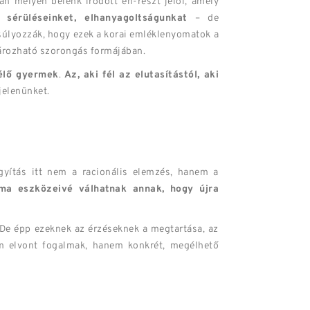
an mélyen belénk íródott én-részt jelöl, amely
 sérüléseinket, elhanyagoltságunkat
– de
súlyozzák, hogy ezek a korai emléklenyomatok a
atározható szorongás formájában.
élő gyermek
.
Az, aki fél az elutasítástól, aki
jelenünket.
ógyítás itt nem a racionális elemzés, hanem a
ima eszközeivé válhatnak annak, hogy újra
 De épp ezeknek az érzéseknek a megtartása, az
nem elvont fogalmak, hanem konkrét, megélhető