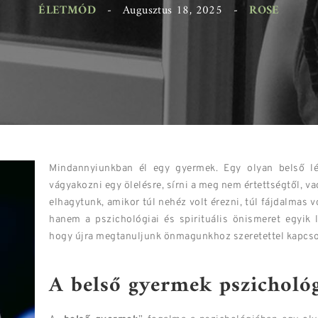
ÉLETMÓD
-
Augusztus 18, 2025
-
ROSE
Mindannyiunkban él egy gyermek. Egy olyan belső lél
vágyakozni egy ölelésre, sírni a meg nem értettségtől, va
elhagytunk, amikor túl nehéz volt érezni, túl fájdalmas 
hanem a pszichológiai és spirituális önismeret egyik 
hogy újra megtanuljunk önmagunkhoz szeretettel kapcso
A belső gyermek pszichológ