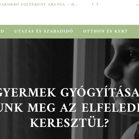
MAROKKÓ FOLYÉKONY ARANYA – HOGYAN SEGÍT AZ ARGÁNOLAJ A SZÁRAZ, MEGVISELT TINCSEKEN?
s
TECH
ÓD
UTAZÁS ÉS SZABADIDŐ
OTTHON ÉS KERT
GYERMEK GYÓGYÍTÁSA
NK MEG AZ ELFELED
KERESZTÜL?