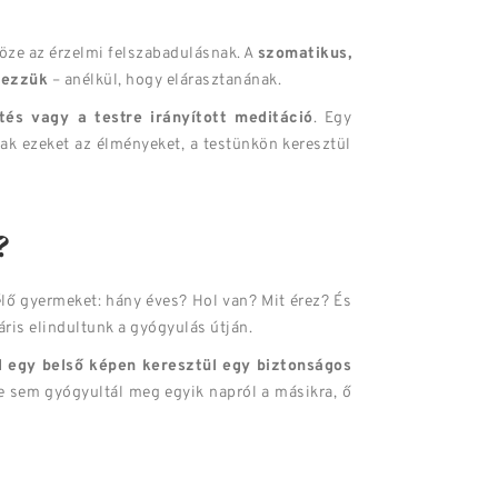
öze az érzelmi felszabadulásnak. A
szomatikus,
rezzük
– anélkül, hogy elárasztanának.
tés vagy a testre irányított meditáció
. Egy
ak ezeket az élményeket, a testünkön keresztül
?
lő gyermeket: hány éves? Hol van? Mit érez? És
ris elindultunk a gyógyulás útján.
d egy belső képen keresztül egy biztonságos
te sem gyógyultál meg egyik napról a másikra, ő