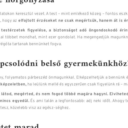
be horgonyzása
tokon keresztül vezet. A test – mint emlékező közeg – fontos eszk
, hogy az
elfojtott érzéseket ne csak megértsük, hanem át is é
 testérzetek figyelése, a biztonságot adó öngondoskodó érin
okkal többet mondhat, mint ezer gondolat. Ha megengedjük magunkn
 régóta tartanak bennünket fogva.
apcsolódni belső gyermekünkhöz
y, folyamatos párbeszéd önmagunkkal. Elképzelhetjük a bennünk é
 képzeletben,
ha leülünk mellé és egyszerűen csak figyelünk rá – má
y látod, megérted, és nem fogod többé magára hagyni.
Elvihete
nincs egyedül.
És ami talán a legfontosabb: adj neki időt. Ahogy 
ltesz, közelebb visz az egész-séghez.
etet marad