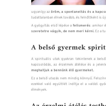
ugyanígy az
öröm, a spontaneitás és a kapc
tudattalanban élnek tovább, és felnőttként is 
A gyógyítás első lépése a
felismerés
: amikor 
szeretetre vágyik, de nem meri kérni.
Ez a tu
A belső gyermek spirit
A spirituális utak gyakran tekintenek a bels
kapcsolódás, az érzelmek átélése és a jelenl
meghalljuk a bennünk élő gyermeket.
Ez a belső utazás nem mindig könnyű. Felszínr
ezekkel való együttlét indítja el a valódi g
élmények.