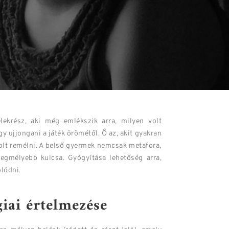
ekrész, aki még emlékszik arra, milyen volt
gy ujjongani a játék örömétől. Ő az, akit gyakran
volt remélni. A belső gyermek nemcsak metafora,
legmélyebb kulcsa. Gyógyítása lehetőség arra,
lódni.
iai értelmezése