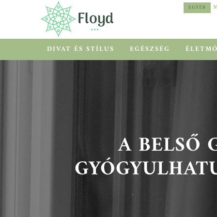
MEDITERRÁN HŐSÉG HELYETT COOLCATION
EGYÉB
EGYÉB
DIVAT ÉS STÍLUS
EGÉSZSÉG
ÉLETM
A BELSŐ 
GYÓGYULHATU