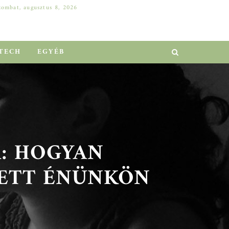
zombat, augusztus 8, 2026
DELL SZERVER A VÁLLALATI NÖVEKEDÉSÉRT: HOGYAN ELŐZHETŐ MEG A MILLIÓS LEÁLLÁS?
EGYÉB
TECH
EGYÉB
: HOGYAN
ETT ÉNÜNKÖN