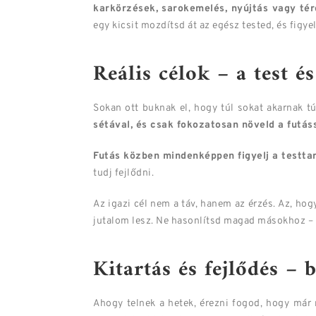
karkörzések, sarokemelés, nyújtás vagy tér
egy kicsit mozdítsd át az egész tested, és figyel
Reális célok – a test és
Sokan ott buknak el, hogy túl sokat akarnak t
sétával, és csak fokozatosan növeld a futássa
Futás közben mindenképpen figyelj a testtar
tudj fejlődni.
Az igazi cél nem a táv, hanem az érzés. Az, ho
jutalom lesz. Ne hasonlítsd magad másokhoz – fu
Kitartás és fejlődés –
Ahogy telnek a hetek, érezni fogod, hogy már 