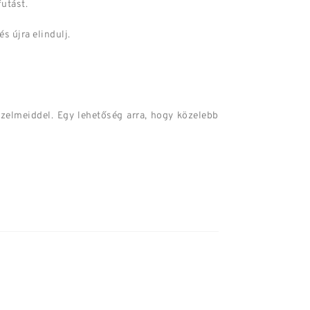
futást.
s újra elindulj.
rzelmeiddel. Egy lehetőség arra, hogy közelebb