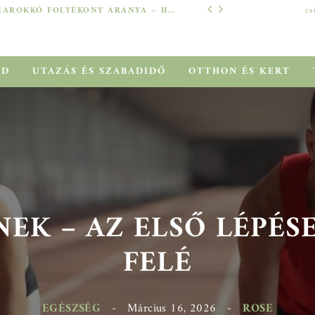
MAROKKÓ FOLYÉKONY ARANYA – HOGYAN SEGÍT AZ ARGÁNOLAJ A SZÁRAZ, MEGVISELT TINCSEKEN?
cs
TECH
ÓD
UTAZÁS ÉS SZABADIDŐ
OTTHON ÉS KERT
EK – AZ ELSŐ LÉPÉSE
FELÉ
EGÉSZSÉG
-
Március 16, 2026
-
ROSE