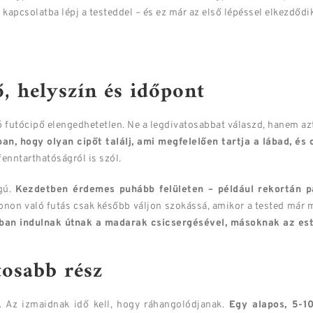
kapcsolatba lépj a testeddel – és ez már az első lépéssel elkezdődik
, helyszín és időpont
jó futócipő elengedhetetlen. Ne a legdivatosabbat válaszd, hanem azt
n, hogy olyan cipőt találj, ami megfelelően tartja a lábad, és 
enntarthatóságról is szól.
gú.
Kezdetben érdemes puhább felületen – például rekortán pá
etonon való futás csak később váljon szokássá, amikor a tested má
lban indulnak útnak a madarak csicsergésével, másoknak az est
tosabb rész
. Az izmaidnak idő kell, hogy ráhangolódjanak.
Egy alapos, 5-10