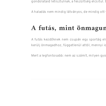
gondolataid letisztulnak, a feszültség elcsitul.
A haladás nem mindig látványos, de mindig ott va
A futás, mint önmagun
A futás kezdőknek nem csupán egy sportág elsa
kerülj önmagadhoz, függetlenül attól, mennyi 
Mert a legfontosabb: nem az számít, milyen gyo