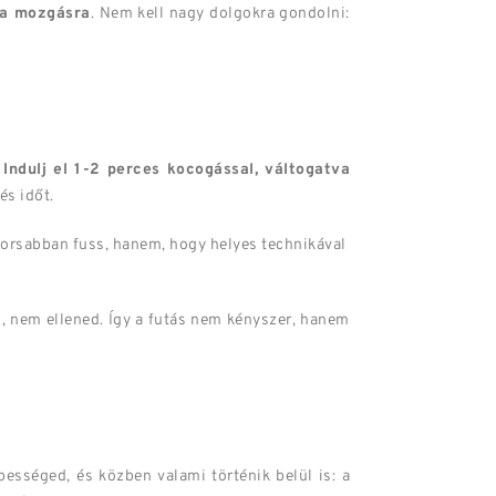
d a mozgásra
. Nem kell nagy dolgokra gondolni:
 Indulj el 1-2 perces kocogással, váltogatva
és időt.
yorsabban fuss, hanem, hogy helyes technikával
d, nem ellened. Így a futás nem kényszer, hanem
ességed, és közben valami történik belül is: a