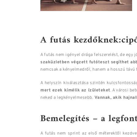
A futás kezdőknek:cipő
A futás nem igényel drága felszerelést, de egy 
szaküzletben végzett futóteszt segíthet abba
nemcsak a kényelmedről, hanem a hosszú távú f
A helyszín kiválasztása szintén kulcsfontossá
mert ezek kímélik az ízületeket
. A városi b
neked a legkényelmesebb.
Vannak, akik hajna
Bemelegítés – a legfon
A futás nem sprint az első méterektől kezdve