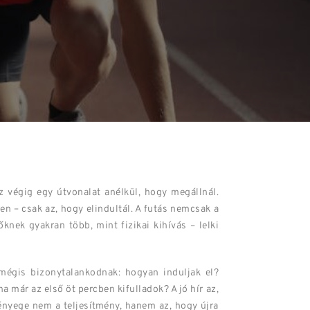
 végig egy útvonalat anélkül, hogy megállnál.
n – csak az, hogy elindultál. A futás nemcsak a
őknek gyakran több, mint fizikai kihívás – lelki
mégis bizonytalankodnak: hogyan induljak el?
a már az első öt percben kifulladok? A jó hír az,
ényege nem a teljesítmény, hanem az, hogy újra