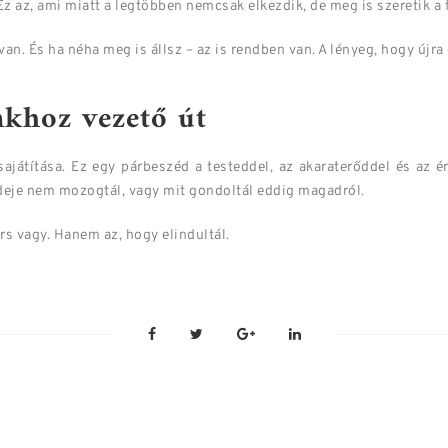
 Ez az, ami miatt a legtöbben nemcsak elkezdik, de meg is szeretik a 
n. És ha néha meg is állsz – az is rendben van. A lényeg, hogy újra é
khoz vezető út
játítása. Ez egy párbeszéd a testeddel, az akaraterőddel és az é
ideje nem mozogtál, vagy mit gondoltál eddig magadról.
rs vagy. Hanem az, hogy elindultál.