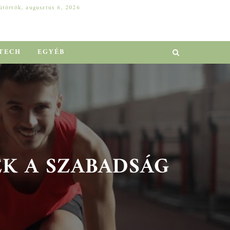
ütörtök, augusztus 6, 2026
DELL SZERVER A VÁLLALATI NÖVEKEDÉSÉRT: HOGYAN ELŐZHETŐ MEG A MILLIÓS LEÁLLÁS?
EGYÉB
TECH
EGYÉB
K A SZABADSÁG