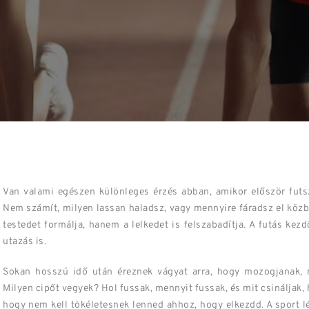
Van valami egészen különleges érzés abban, amikor először futsz
Nem számít, milyen lassan haladsz, vagy mennyire fáradsz el közbe
testedet formálja, hanem a lelkedet is felszabadítja. A futás kezd
utazás is.
Sokan hosszú idő után éreznek vágyat arra, hogy mozogjanak, 
Milyen cipőt vegyek? Hol fussak, mennyit fussak, és mit csináljak, h
hogy nem kell tökéletesnek lenned ahhoz, hogy elkezdd. A sport l