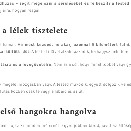
dhúzás – segít megelőzni a sérüléseket és felkészíti a teste
j arra, hogyan reagál.
 a lélek tisztelete
úl hamar.
Ha most kezded, ne akarj azonnal 5 kilométert futni.
l töltött időt.
A tested idővel alkalmazkodik, ha hagysz neki teret 
tásra és a levegővételre.
Nem az a cél, hogy minél többet vagy g
gy megéld: mozgásban vagy. A tested működik, együtt dolgozik vele
tás közben csak te vagy, a lábaid és az út.
 belső hangokra hangolva
nem fújsz ki minden méternél. Egyre jobban bírod, javul az állókép