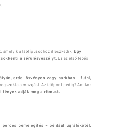
.
, amelyik a lábtípusodhoz illeszkedik.
Egy
csökkenti a sérülésveszélyt.
Ez az első lépés
lyán, erdei ösvényen vagy parkban – futni,
r megszokta a mozgást. Az időpont pedig? Amikor
i fények adják meg a ritmust.
 perces bemelegítés – például ugrálókötél,