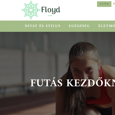
MEDITERRÁN HŐSÉG HELYETT COOLCATION
EGYÉB
EGYÉB
DIVAT ÉS STÍLUS
EGÉSZSÉG
ÉLETM
FUTÁS KEZDŐKN