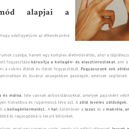
tmód alapjai a
, hogy odafigyeljünk az étkezésünkre
rumok csatája, hanem egy komplex életmódváltás, ahol a táplálkoz
ott fogyasztása
károsítja a kollagén- és elasztinrostokat
, ami 
ni a cukros ételek és italok fogyasztását.
Fogyasszunk sok zöldsé
vitaminokban és ásványi anyagokban gazdagok, amelyek segítenek
a és málna
, tele vannak antioxidánsokkal, amelyek pajzsként véd
yen hidratálva és rugalmassá téve azt. A
zöld leveles zöldségek
,
ik a
kollagéntermelést.
. A
hal
, különösen a
lazac
és a
makréla
,
o
bbá és ragyogóbbá is teszik bőrünket.