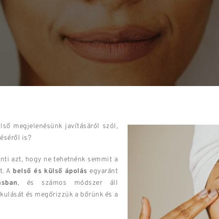
lső megjelenésünk javításáról szól,
éséről is?
nti azt, hogy ne tehetnénk semmit a
t. A
belső és külső ápolás
egyaránt
ásban
, és számos módszer áll
akulását és megőrizzük a bőrünk és a