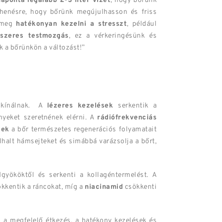
naponta
legalább 2-3 liter vizet
, hogy bőrünk
ihenésre, hogy bőrünk megújulhasson és friss
k meg
hatékonyan kezelni a stresszt
, például
dszeres testmozgás
, ez a vérkeringésünk és
k a bőrünkön a változást!”
t kínálnak. A
lézeres kezelések
serkentik a
nyeket szeretnének elérni. A
rádiófrekvenciás
sek
a bőr természetes regenerációs folyamatait
 elhalt hámsejteket és simábbá varázsolja a bőrt,
yököktől és serkenti a kollagéntermelést. A
ökkentik a ráncokat, míg a
niacinamid
csökkenti
, a megfelelő étkezés, a hatékony kezelések és