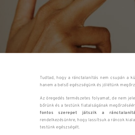
Tudtad, hogy a ránctalanítás nem csupán a kü
hanem a belső egészségünk és jólétünk megőrz
Az öregedés természetes folyamat, de nem jele
bőrünk és a testünk fiatalságának megőrzéséér
fontos szerepet játszik a ránctalanít
rendelkezésünkre, hogy lassítsuk a ráncok kial
testünk egészségét.