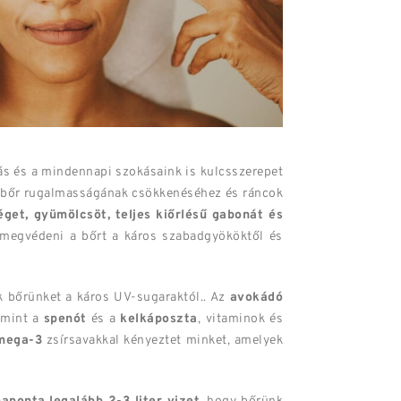
ás és a mindennapi szokásaink is kulcsszerepet
a bőr rugalmasságának csökkenéséhez és ráncok
get, gyümölcsöt, teljes kiőrlésű gabonát és
 megvédeni a bőrt a káros szabadgyököktől és
ik bőrünket a káros UV-sugaraktól.. Az
avokádó
 mint a
spenót
és a
kelkáposzta
, vitaminok és
mega-3
zsírsavakkal kényeztet minket, amelyek