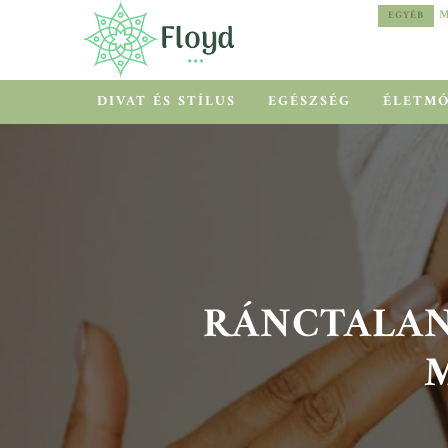
MEDITERRÁN HŐSÉG HELYETT COOLCATION
EGYÉB
EGYÉB
DIVAT ÉS STÍLUS
EGÉSZSÉG
ÉLETM
RÁNCTALANÍ
M