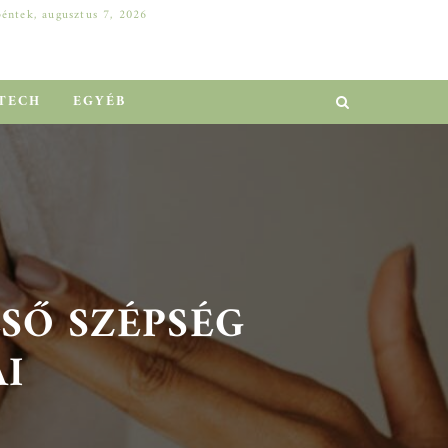
péntek, augusztus 7, 2026
DELL SZERVER A VÁLLALATI NÖVEKEDÉSÉRT: HOGYAN ELŐZHETŐ MEG A MILLIÓS LEÁLLÁS?
EGYÉB
TECH
EGYÉB
SŐ SZÉPSÉG