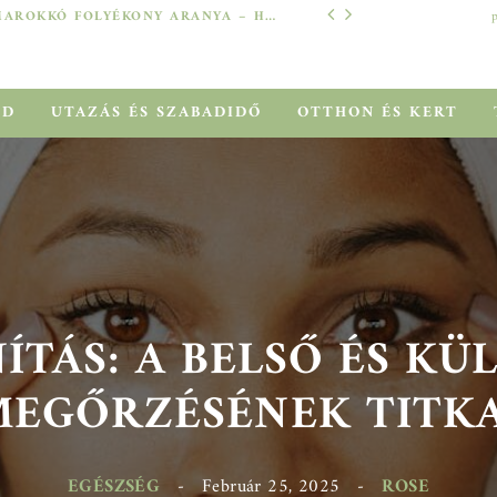
MAROKKÓ FOLYÉKONY ARANYA – HOGYAN SEGÍT AZ ARGÁNOLAJ A SZÁRAZ, MEGVISELT TINCSEKEN?
TECH
ÓD
UTAZÁS ÉS SZABADIDŐ
OTTHON ÉS KERT
TÁS: A BELSŐ ÉS KÜL
EGŐRZÉSÉNEK TITKAI
EGÉSZSÉG
-
Február 25, 2025
-
ROSE