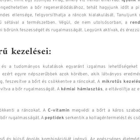
olyan, mint egy szomjas virág, amely víz nélkül elhervad.
Igyunk 
engedhetetlen a bőr regenerálódásához, tehát hagyjunk időt a p
des ellensége, felgyorsíthatja a ráncok kialakulását. Tanuljun
 sétával a természetben. Végül, de nem utolsósorban, a
ren
i bőrünk feszességét és rugalmasságát. Legyünk aktívak, és érezzü
rű kezelései:
a és a tudományos kutatások egyaránt izgalmas lehetőségeke
át, ezért egyre népszerűbbek azok körében, akik látványos eredmé
, feszesítve a bőrt és csökkentve a ráncokat. A
mikrotűs kezelé
avítva a bőr rugalmasságát. A
kémiai hámlasztás
, a eltávolítja az
ökkenti a ráncokat. A
C-vitamin
megvédi a bőrt a káros szabadg
 bőr rugalmasságát. A
peptidek
serkentik a kollagéntermelést és cs
ső és külső ápolás kombinációját igényli. Az egészséges életmód