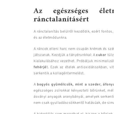
Az egészséges éle
ránctalanításért
A ránctalanítás belülről kezdődik, ezért fontos
és az életmódunkra.
A ráncok elleni harc nem csupán krémek és szé
játszanak. Kezdjük a tányérunkkal: A
cukor
túlz
kialakulásához vezethet. Próbáljuk minimalizál
fehérjé
t. Ezek az ételek antioxidánsokban, 
serkentik a kollagéntermelést.
A
bogyós gyümölcsök, mint a szeder, áfony
egészséges zsírokkal kényezteti bőrünket, mél
ásványi anyagok aranybányái, amelyek serkent
nem csak gyulladáscsökkentő hatásúak, de simá