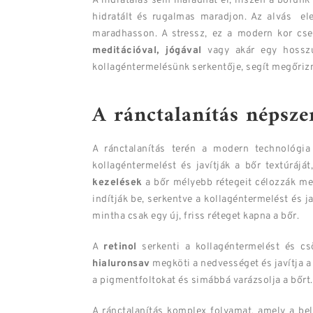
A hidratálás sem maradhat el, hiszen a bőrünk 
hidratált és rugalmas maradjon. Az alvás el
maradhasson. A stressz, ez a modern kor csen
meditációval, jógával
vagy akár egy hosszú
kollagéntermelésünk serkentője, segít megőrizn
A ránctalanítás népsze
A ránctalanítás terén a modern technológi
kollagéntermelést és javítják a bőr textúráj
kezelések
a bőr mélyebb rétegeit célozzák meg
indítják be, serkentve a kollagéntermelést és j
mintha csak egy új, friss réteget kapna a bőr.
A
retinol
serkenti a kollagéntermelést és cs
hialuronsav
megköti a nedvességet és javítja a
a pigmentfoltokat és simábbá varázsolja a bőrt.
A ránctalanítás komplex folyamat, amely a bel