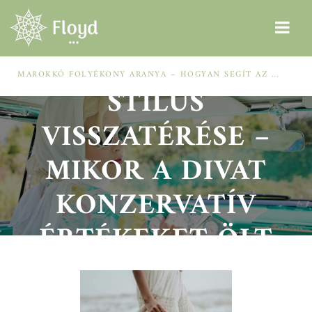
AZ OLD MONEY
MAROKKÓ FOLYÉKONY ARANYA – HOGYAN SEGÍT AZ ARGÁNOLAJ A SZÁRAZ, MEGVISELT TINCSEKEN?
STÍLUS
VISSZATÉRÉSE –
MIKOR A DIVAT
KONZERVATÍV
ÉRTÉKEKET ÖLT