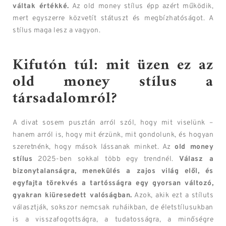
váltak értékké.
Az old money stílus épp azért működik,
mert egyszerre közvetít státuszt és megbízhatóságot. A
stílus maga lesz a vagyon.
Kifutón túl: mit üzen ez az
old money stílus a
társadalomról?
A divat sosem pusztán arról szól, hogy mit viselünk –
hanem arról is, hogy mit érzünk, mit gondolunk, és hogyan
szeretnénk, hogy mások lássanak minket. Az
old money
stílus
2025-ben sokkal több egy trendnél.
Válasz a
bizonytalanságra, menekülés a zajos világ elől, és
egyfajta törekvés a tartósságra egy gyorsan változó,
gyakran kiüresedett valóságban.
Azok, akik ezt a stíluts
választják, sokszor nemcsak ruháikban, de életstílusukban
is a visszafogottságra, a tudatosságra, a minőségre