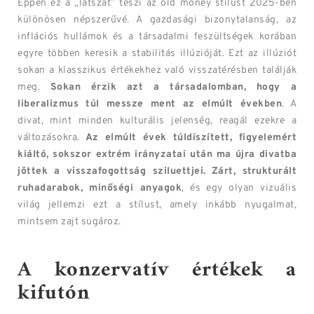
Éppen ez a „látszat” teszi az old money stílust 2025-ben
különösen népszerűvé. A gazdasági bizonytalanság, az
inflációs hullámok és a társadalmi feszültségek korában
egyre többen keresik a stabilitás illúzióját. Ezt az illúziót
sokan a klasszikus értékekhez való visszatérésben találják
meg.
Sokan érzik azt a társadalomban, hogy a
liberalizmus túl messze ment az elmúlt években
. A
divat, mint minden kulturális jelenség, reagál ezekre a
változásokra.
Az elmúlt évek túldíszített, figyelemért
kiáltó, sokszor extrém irányzatai után ma újra divatba
jöttek a visszafogottság sziluettjei.
Zárt, strukturált
ruhadarabok, minőségi anyagok
, és egy olyan vizuális
világ jellemzi ezt a stílust, amely inkább nyugalmat,
mintsem zajt sugároz.
A konzervatív értékek a
kifutón