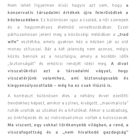
Nem lehet figyelmen kívül hagyni azt sem, hogy
a
konzervatív társadalmi értékek újra felerősödtek a
közbeszédben
. Ez különösen igaz a család, a női szerepek
és a hagyományos életmód vonatkozásában. Ezzel
párhuzamosan jelent meg a közösségi médiában a
„trad
wife”
esztétika, amely gyakran kéz a kézben jár az old
money stílussal. Bár a két jelenség nem azonos, mégis
közös bennük az a nosztalgia, amely a korábbi idők
„biztonságát” és erkölcsi rendjét idézi meg.
A divat
visszatükrözi azt a társadalmi vágyat, hogy
visszatérjünk valamihez, ami biztonságosabb és
kiegyensúlyozottabb – még ha ez csak illúzió is.
A kontraszt különösen éles a néhány évvel ezelőtti
trendekhez képest, amikor a színes, kivágott, „maximalista”
ruhák uralták az utcákat és a kifutókat. Akkor a szabadság,
az önkifejezés és az individualizmus voltak a kulcsszavak.
Ma viszont, egy sokkal törékenyebb világban, a rend, a
visszafogottság és a „nem hivalkodó gazdagság”