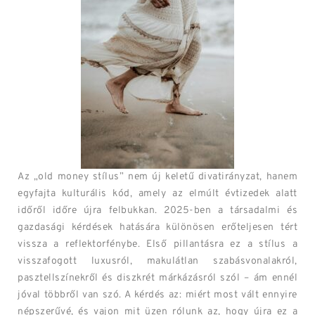
Az „old money stílus” nem új keletű divatirányzat, hanem
egyfajta kulturális kód, amely az elmúlt évtizedek alatt
időről időre újra felbukkan. 2025-ben a társadalmi és
gazdasági kérdések hatására különösen erőteljesen tért
vissza a reflektorfénybe. Első pillantásra ez a stílus a
visszafogott luxusról, makulátlan szabásvonalakról,
pasztellszínekről és diszkrét márkázásról szól – ám ennél
jóval többről van szó. A kérdés az: miért most vált ennyire
népszerűvé, és vajon mit üzen rólunk az, hogy újra ez a