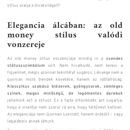
stílus uralja a divatvilágot?
Elegancia álcában: az old
money stílus valódi
vonzereje
Az old money stílus esszenciája mindig is a
csendes
státuszszimbólum
volt. Nem hivalkodó, nem keresi a
figyelmet, mégis azonnal tekintélyt sugároz. Lényege nem a
gyorsan múló trendek követése, hanem az időtállóság.
Klasszikus szabású blézerek, gyöngysorok, semleges
színek, magas minőségű, de logómentes darabok
jellemzik ezt a stílust. Ez a fajta öltözködés azt sugallja,
hogy a viselője nem szorul rá arra, hogy feltűnést keltsen.
Az eleganciája nem újonnan szerzett, hanem örökölt – vagy
legalábbis annak látszik.