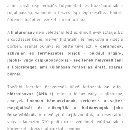
a bőr saját regenerációs folyamatait, és hozzájárulnak a
rugalmasság, valamint a feszesség megőrzéséhez. Emiatt
érdemes beépíteni ezeket is napi rutinba.
A
hialuronsav
nem véletlenül lett az elmúlt évek sztárja. Ez
a csodaszer képes mélyen hidratálni és megkötni a vizet a
bőrben, ezáltal puhává és teltté téve azt. A
ceramidok,
szkvalán és természetes olajok
–
például argán-,
jojoba- vagy csipkebogyóolaj
–
segítenek helyreállítani
a lipidréteget, ami különösen fontos az érett, száraz
bőrnél
.
További ígéretes összetevők közé tartoznak
az alfa-
hidroxisavak (AHA-k)
, mint a tejsav vagy a glikolsav,
amelyek
finoman hámlasztanak, serkentik a sejtek
megújulását és elősegítik a hatóanyagok jobb
felszívódását.
A növényi őssejtkivonatok, a resveratrol
vagy a koenzim Q10 pedig extra védelmet nyújthatnak a
környezeti stresszhatásokkal szemben.