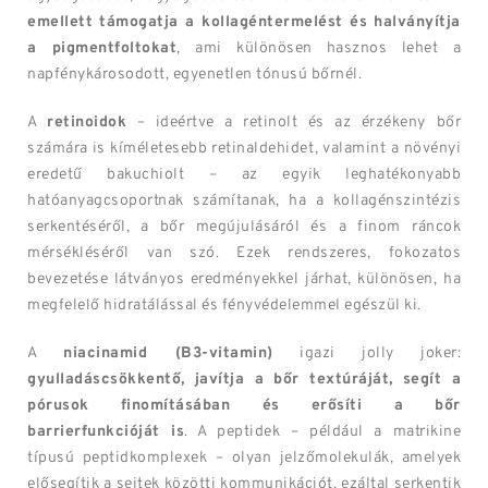
emellett támogatja a kollagéntermelést és halványítja
a pigmentfoltokat
, ami különösen hasznos lehet a
napfénykárosodott, egyenetlen tónusú bőrnél.
A
retinoidok
– ideértve a retinolt és az érzékeny bőr
számára is kíméletesebb retinaldehidet, valamint a növényi
eredetű bakuchiolt – az egyik leghatékonyabb
hatóanyagcsoportnak számítanak, ha a kollagénszintézis
serkentéséről, a bőr megújulásáról és a finom ráncok
mérsékléséről van szó. Ezek rendszeres, fokozatos
bevezetése látványos eredményekkel járhat, különösen, ha
megfelelő hidratálással és fényvédelemmel egészül ki.
A
niacinamid (B3-vitamin)
igazi jolly joker:
gyulladáscsökkentő, javítja a bőr textúráját, segít a
pórusok finomításában és erősíti a bőr
barrierfunkcióját is
. A peptidek – például a matrikine
típusú peptidkomplexek – olyan jelzőmolekulák, amelyek
elősegítik a sejtek közötti kommunikációt, ezáltal serkentik