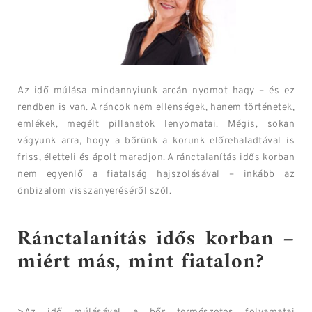
Az idő múlása mindannyiunk arcán nyomot hagy – és ez
rendben is van. A ráncok nem ellenségek, hanem történetek,
emlékek, megélt pillanatok lenyomatai. Mégis, sokan
vágyunk arra, hogy a bőrünk a korunk előrehaladtával is
friss, életteli és ápolt maradjon. A ránctalanítás idős korban
nem egyenlő a fiatalság hajszolásával – inkább az
önbizalom visszanyeréséről szól.
Ránctalanítás idős korban –
miért más, mint fiatalon?