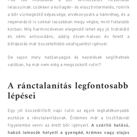
>Az idő múlásával a bőr természetes folyamatai
lelassulnak: csökken a kollagén- és elasztintermelés, romlik
a bőr vízmegkötő képessége, elvékonyodik a hámréteg, és a
regeneráció is sokkal lassabban megy végbe, mint fiatalabb
korban. Míg harmincévesen elegendő lehet egy jó hidratáló
és némi antioxidáns, addig ötven–hatvan év felett a
bőrápolás már összetettebb odafigyelést igényel.
De vajon mely hatóanyagok és kezelések segíthetnek
valóban, ha már nem elég a megszokott rutin?
A ránctalanítás legfontosabb
lépései
Egy jól összeállított napi rutin az egyik leghatékonyabb
eszköze a ránctalanításnak. Érdemes már a tisztításnál
figyelembe venni az érett bőr igényeit.
A szárító hatású,
habzó lemosók helyett a gyengéd, krémes vagy olajos