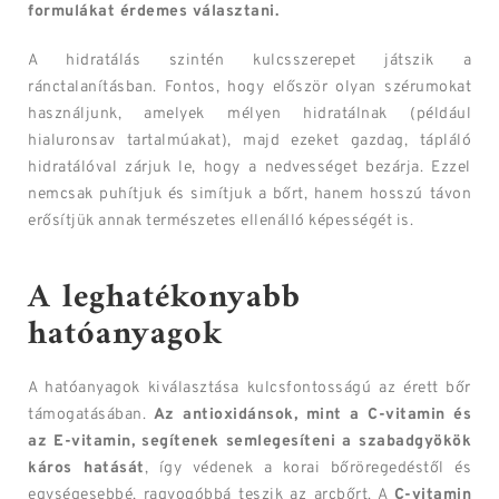
formulákat érdemes választani.
A hidratálás szintén kulcsszerepet játszik a
ránctalanításban. Fontos, hogy először olyan szérumokat
használjunk, amelyek mélyen hidratálnak (például
hialuronsav tartalmúakat), majd ezeket gazdag, tápláló
hidratálóval zárjuk le, hogy a nedvességet bezárja. Ezzel
nemcsak puhítjuk és simítjuk a bőrt, hanem hosszú távon
erősítjük annak természetes ellenálló képességét is.
A leghatékonyabb
hatóanyagok
A hatóanyagok kiválasztása kulcsfontosságú az érett bőr
támogatásában.
Az antioxidánsok, mint a C-vitamin és
az E-vitamin, segítenek semlegesíteni a szabadgyökök
káros hatását
, így védenek a korai bőröregedéstől és
egységesebbé, ragyogóbbá teszik az arcbőrt. A
C-vitamin