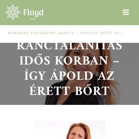
MAROKKÓ FOLYÉKONY ARANYA – HOGYAN SEGÍT AZ ARGÁNOLAJ A SZÁRAZ, MEGVISELT TINCSEKEN?
RÁNCTALANÍTÁS
IDŐS KORBAN –
ÍGY ÁPOLD AZ
ÉRETT BŐRT