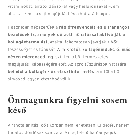
vitaminokat, antioxidánsokat vagy hialuronsavat –, ami
által serkenti a sejtmegújulást és a hidratáltságot.
Hasonlóan népszerűek a
rádiófrekvenciás és ultrahangos
kezelések is, amelyek célzott hőhatással aktiválják a
kollagéntermelést
, ezáltal fokozatosan javítják a bőr
feszességét és tónusát.
A mikrotűs kollagénindukció, más
néven microneedling
, szintén a bőr természetes
megújulási képességére épít. Az apró tűszúrások hatására
beindul a kollagén- és elasztintermelés
, amitől a bőr
simábbá, egyenletesebbé válik.
Önmagunkra figyelni sosem
késő
A ránctalanítás idős korban nem lehetetlen küldetés, hanem
tudatos döntések sorozata. A megfelelő hatóanyagok,