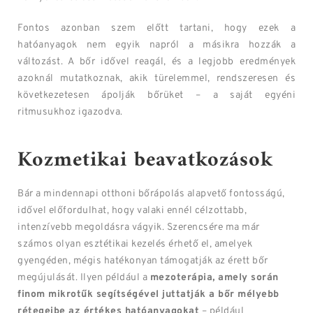
Fontos azonban szem előtt tartani, hogy ezek a
hatóanyagok nem egyik napról a másikra hozzák a
változást. A bőr idővel reagál, és a legjobb eredmények
azoknál mutatkoznak, akik türelemmel, rendszeresen és
következetesen ápolják bőrüket – a saját egyéni
ritmusukhoz igazodva.
Kozmetikai beavatkozások
Bár a mindennapi otthoni bőrápolás alapvető fontosságú,
idővel előfordulhat, hogy valaki ennél célzottabb,
intenzívebb megoldásra vágyik. Szerencsére ma már
számos olyan esztétikai kezelés érhető el, amelyek
gyengéden, mégis hatékonyan támogatják az érett bőr
megújulását. Ilyen például a
mezoterápia, amely során
finom mikrotűk segítségével juttatják a bőr mélyebb
rétegeibe az értékes hatóanyagokat
– például