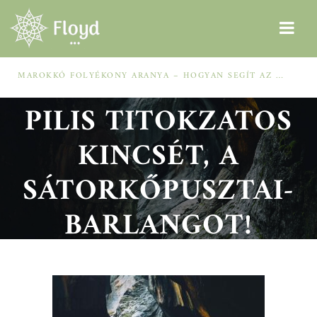
FEDEZD FEL A
MAROKKÓ FOLYÉKONY ARANYA – HOGYAN SEGÍT AZ ARGÁNOLAJ A SZÁRAZ, MEGVISELT TINCSEKEN?
PILIS TITOKZATOS
KINCSÉT, A
SÁTORKŐPUSZTAI-
BARLANGOT!