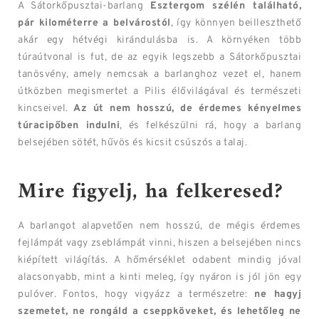
A Sátorkőpusztai-barlang
Esztergom szélén található,
pár kilométerre a belvárostól
, így könnyen beilleszthető
akár egy hétvégi kirándulásba is. A környéken több
túraútvonal is fut, de az egyik legszebb a Sátorkőpusztai
tanösvény, amely nemcsak a barlanghoz vezet el, hanem
útközben megismertet a Pilis élővilágával és természeti
kincseivel.
Az út nem hosszú, de érdemes kényelmes
túracipőben indulni
, és felkészülni rá, hogy a barlang
belsejében sötét, hűvös és kicsit csúszós a talaj.
Mire figyelj, ha felkeresed?
A barlangot alapvetően nem hosszú, de mégis érdemes
fejlámpát vagy zseblámpát vinni, hiszen a belsejében nincs
kiépített világítás. A hőmérséklet odabent mindig jóval
alacsonyabb, mint a kinti meleg, így nyáron is jól jön egy
pulóver. Fontos, hogy vigyázz a természetre:
ne hagyj
szemetet, ne rongáld a cseppköveket, és lehetőleg ne