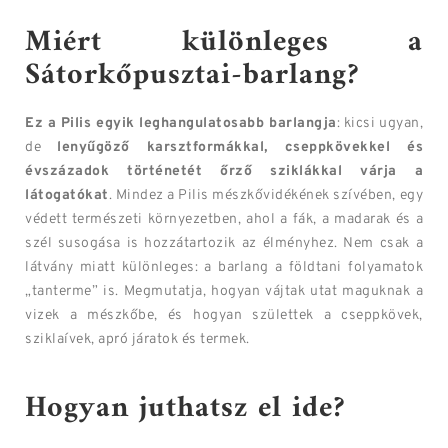
Miért különleges a
Sátorkőpusztai-barlang?
Ez a Pilis egyik leghangulatosabb barlangja
: kicsi ugyan,
de
lenyűgöző karsztformákkal, cseppkövekkel és
évszázadok történetét őrző sziklákkal várja a
látogatókat
. Mindez a Pilis mészkővidékének szívében, egy
védett természeti környezetben, ahol a fák, a madarak és a
szél susogása is hozzátartozik az élményhez. Nem csak a
látvány miatt különleges: a barlang a földtani folyamatok
„tanterme” is. Megmutatja, hogyan vájtak utat maguknak a
vizek a mészkőbe, és hogyan születtek a cseppkövek,
sziklaívek, apró járatok és termek.
Hogyan juthatsz el ide?