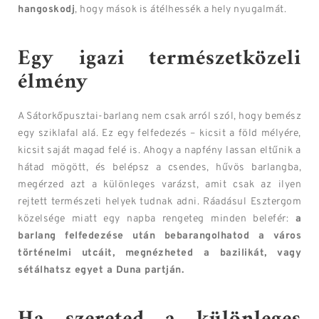
hangoskodj
, hogy mások is átélhessék a hely nyugalmát.
Egy igazi természetközeli
élmény
A Sátorkőpusztai-barlang nem csak arról szól, hogy bemész
egy sziklafal alá. Ez egy felfedezés – kicsit a föld mélyére,
kicsit saját magad felé is. Ahogy a napfény lassan eltűnik a
hátad mögött, és belépsz a csendes, hűvös barlangba,
megérzed azt a különleges varázst, amit csak az ilyen
rejtett természeti helyek tudnak adni. Ráadásul Esztergom
közelsége miatt egy napba rengeteg minden belefér:
a
barlang felfedezése után bebarangolhatod a város
történelmi utcáit, megnézheted a bazilikát, vagy
sétálhatsz egyet a Duna partján.