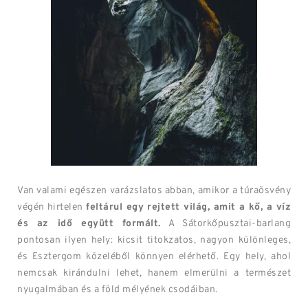
Van valami egészen varázslatos abban, amikor a túraösvény
végén hirtelen
feltárul egy rejtett világ, amit a kő, a víz
és az idő együtt formált.
A Sátorkőpusztai-barlang
pontosan ilyen hely: kicsit titokzatos, nagyon különleges,
és Esztergom közeléből könnyen elérhető. Egy hely, ahol
nemcsak kirándulni lehet, hanem elmerülni a természet
nyugalmában és a föld mélyének csodáiban.