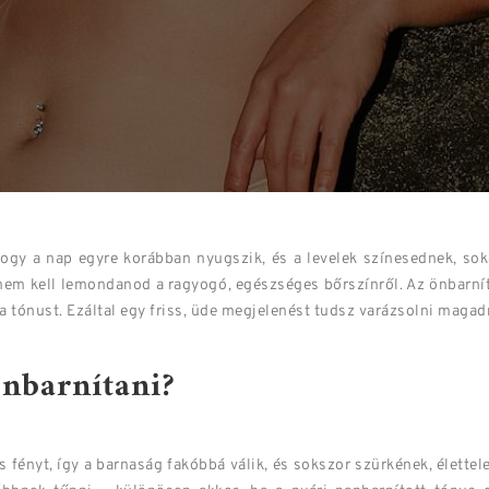
gy a nap egyre korábban nyugszik, és a levelek színesednek, sok
 nem kell lemondanod a ragyogó, egészséges bőrszínről. Az önbarní
a tónust. Ezáltal egy friss, üde megjelenést tudsz varázsolni magad
önbarnítani?
fényt, így a barnaság fakóbbá válik, és sokszor szürkének, élettel