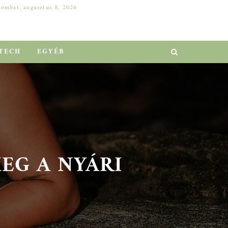
zombat, augusztus 8, 2026
DELL SZERVER A VÁLLALATI NÖVEKEDÉSÉRT: HOGYAN ELŐZHETŐ MEG A MILLIÓS LEÁLLÁS?
EGYÉB
TECH
EGYÉB
G A NYÁRI