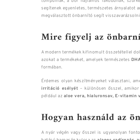
tompulnak, a bőr hajlamos fakóbbnak, szürké
segítenek egyenletes, természetes árnyalatot a
megválasztott önbarnító segít visszavarázsolni
Mire figyelj az önbarn
A modern termékek kifinomult összetétellel do
azokat a termékeket, amelyek természetes
DHA
formában.
Érdemes olyan készítményeket választani, am
irritáció esélyét
– különösen ősszel, amikor 
például az
aloe vera, hialuronsav, E-vitamin
Hogyan használd az ön
A nyár végén vagy ősszel is ugyanolyan fonto