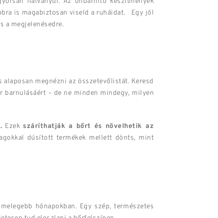
gyorsan halványul. Az önbarnító készítmények
bbra is magabiztosan viseld a ruháidat. Egy jól
és a megjelenésedre.
s alaposan megnézni az összetevőlistát. Keresd
őr barnulásáért – de ne minden mindegy, milyen
.
Ezek
száríthatják a bőrt és növelhetik az
agokkal dúsított termékek mellett dönts, mint
 a melegebb hónapokban. Egy szép, természetes