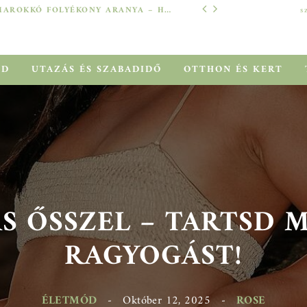
MAROKKÓ FOLYÉKONY ARANYA – HOGYAN SEGÍT AZ ARGÁNOLAJ A SZÁRAZ, MEGVISELT TINCSEKEN?
s
TECH
ÓD
UTAZÁS ÉS SZABADIDŐ
OTTHON ÉS KERT
 ŐSSZEL – TARTSD ME
RAGYOGÁST!
ÉLETMÓD
-
Október 12, 2025
-
ROSE