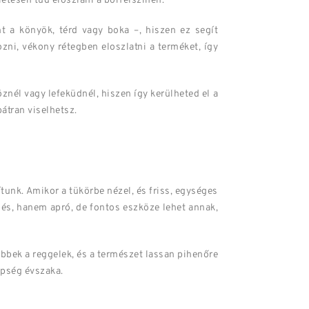
etesen tud eloszlani a bőrfelszínen.
t a könyök, térd vagy boka –, hiszen ez segít
zni, vékony rétegben eloszlatni a terméket, így
töznél vagy lefeküdnél, hiszen így kerülheted el a
átran viselhetsz.
tunk. Amikor a tükörbe nézel, és friss, egységes
és, hanem apró, de fontos eszköze lehet annak,
bbek a reggelek, és a természet lassan pihenőre
épség évszaka.