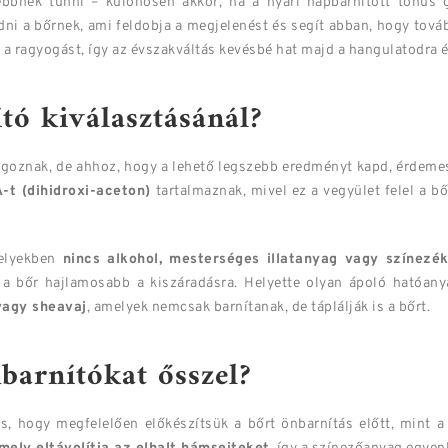
bbnek tűnni – különösen akkor, ha a nyári napbarnított tónus 
dni a bőrnek, ami feldobja a megjelenést és segít abban, hogy tová
 a ragyogást, így az évszakváltás kevésbé hat majd a hangulatodra 
ító kiválasztásánál?
lgoznak, de ahhoz, hogy a lehető legszebb eredményt kapd, érdeme
-t (dihidroxi-aceton)
tartalmaznak, mivel ez a vegyület felel a b
elyekben
nincs alkohol, mesterséges illatanyag vagy színezék
a bőr hajlamosabb a kiszáradásra. Helyette olyan ápoló hatóany
 vagy sheavaj
, amelyek nemcsak barnítanak, de táplálják is a bőrt.
barnítókat ősszel?
s, hogy megfelelően előkészítsük a bőrt önbarnítás előtt, mint