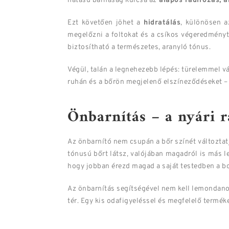
hatású barnaság kulcsa az
alapos radírozás, a
Ezt követően jöhet a
hidratálás
, különösen a
megelőzni a foltokat és a csíkos végeredményt.
biztosítható a természetes, aranyló tónus.
Végül, talán a legnehezebb lépés: türelemmel v
ruhán és a bőrön megjelenő elszíneződéseket – 
Önbarnítás – a nyári r
Az önbarnító nem csupán a bőr színét változtatj
tónusú bőrt látsz, valójában magadról is más 
hogy jobban érezd magad a saját testedben a 
Az önbarnítás segítségével nem kell lemondanod
tér. Egy kis odafigyeléssel és megfelelő termék