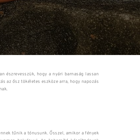
an észrevesszük, hogy a nyári barnaság lassan
tás az ősz tökéletes eszköze arra, hogy napozás
nak.
ennek tűnik a tónusunk. Ősszel, amikor a fények