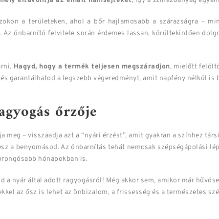
mely eltávolítja az elhalt hámsejteket
, így a színezőanyag egyenl
zokon a területeken, ahol a bőr hajlamosabb a szárazságra – min
 Az önbarnító felvitele során érdemes lassan, körültekintően dolgo
árni.
Hagyd, hogy a termék teljesen megszáradjon
, mielőtt felöl
és garantálhatod a legszebb végeredményt, amit napfény nélkül is b
agyogás őrzője
a meg – visszaadja azt a “nyári érzést”, amit gyakran a színhez társí
lesz a benyomásod. Az önbarnítás tehát nemcsak szépségápolási lép
borongósabb hónapokban is.
 a nyár által adott ragyogásról! Még akkor sem, amikor már hűvöse
ekkel az ősz is lehet az önbizalom, a frissesség és a természetes sz