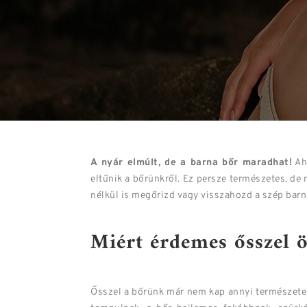
A nyár elmúlt, de a barna bőr maradhat!
Aho
eltűnik a bőrünkről. Ez persze természetes, de
nélkül is megőrizd vagy visszahozd a szép barn
Miért érdemes ősszel 
Ősszel a bőrünk már nem kap annyi természetes 