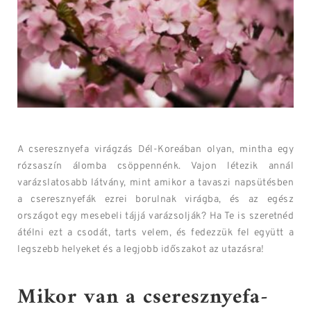
A cseresznyefa virágzás Dél-Koreában olyan, mintha egy
rózsaszín álomba csöppennénk. Vajon létezik annál
varázslatosabb látvány, mint amikor a tavaszi napsütésben
a cseresznyefák ezrei borulnak virágba, és az egész
országot egy mesebeli tájjá varázsolják?
Ha Te is szeretnéd
átélni ezt a csodát, tarts velem, és fedezzük fel együtt a
legszebb helyeket és a legjobb időszakot az utazásra!
Mikor van a cseresznyefa-