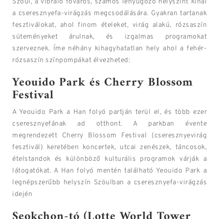
Szöul, a vibráló főváros, számos lenyűgöző helyszínt kínál
a cseresznyefa-virágzás megcsodálására. Gyakran tartanak
fesztiválokat, ahol finom ételeket, virág alakú, rózsaszín
süteményeket árulnak, és izgalmas programokat
szerveznek. Íme néhány kihagyhatatlan hely ahol a fehér-
rózsaszín színpompákat élvezheted:
Yeouido Park és Cherry Blossom
Festival
A Yeouido Park a Han folyó partján terül el, és több ezer
cseresznyefának ad otthont. A parkban évente
megrendezett Cherry Blossom Festival (cseresznyevirág
fesztivál) keretében koncertek, utcai zenészek, táncosok,
ételstandok és különböző kulturális programok várják a
látogatókat. A Han folyó mentén található Yeouido Park a
legnépszerűbb helyszín Szöulban a cseresznyefa-virágzás
idején
Seokchon-tó (Lotte World Tower