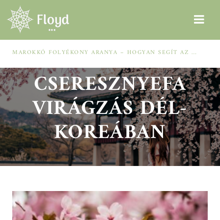
MAROKKÓ FOLYÉKONY ARANYA – HOGYAN SEGÍT AZ ARGÁNOLAJ A SZÁRAZ, MEGVISELT TINCSEKEN?
CSERESZNYEFA
VIRÁGZÁS DÉL-
KOREÁBAN