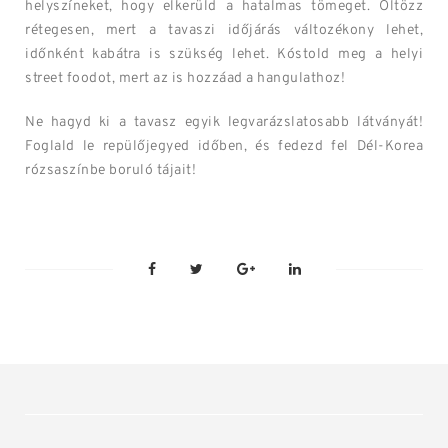
helyszíneket, hogy elkerüld a hatalmas tömeget. Öltözz
rétegesen, mert a tavaszi időjárás változékony lehet,
időnként kabátra is szükség lehet. Kóstold meg a helyi
street foodot, mert az is hozzáad a hangulathoz!
Ne hagyd ki a tavasz egyik legvarázslatosabb látványát!
Foglald le repülőjegyed időben, és fedezd fel Dél-Korea
rózsaszínbe boruló tájait!