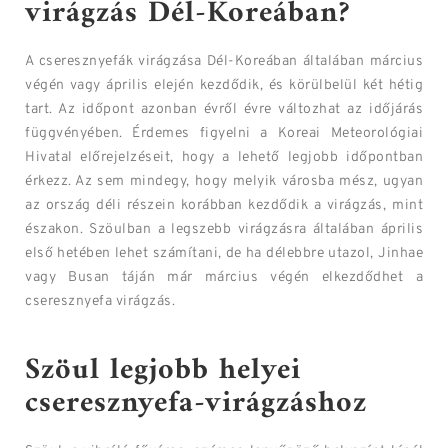
virágzás Dél-Koreában?
A cseresznyefák virágzása Dél-Koreában általában március
végén vagy április elején kezdődik, és körülbelül két hétig
tart. Az időpont azonban évről évre változhat az időjárás
függvényében. Érdemes figyelni a Koreai Meteorológiai
Hivatal előrejelzéseit, hogy a lehető legjobb időpontban
érkezz. Az sem mindegy, hogy melyik városba mész, ugyan
az ország déli részein korábban kezdődik a virágzás, mint
északon. Szöulban a legszebb virágzásra általában április
első hetében lehet számítani, de ha délebbre utazol, Jinhae
vagy Busan táján már március végén elkezdődhet a
cseresznyefa virágzás.
Szöul legjobb helyei
cseresznyefa-virágzáshoz