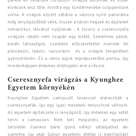
parkok és sétányok rózsaszín virágba borulnak, és olyan
érzésünk lesz tőle, mintha egy tündérmesébe csöppentünk
volna. A virágok között sétálva a városra nyíló panoráma
még lenyűgözőbbé válik, hiszen a távoli hegyek és épületek
romantikus látványt nyújtanak . A torony a cseresznyefa
virágzás idején nem csupán egy kilátó. Szerelmes párok,
baráti társaságok, családok előszeretettel mennek fel
piknikezni, teázni, vacsorázni és a virágok tengerében
gyönyörködni. Ez a város egyik legnépszerűbb pontja, így
mindenképpen érdemes ellátogatni erre a részre.
Cseresznyefa virágzás a Kyunghee
Egyetem környékén
Kyunghee Egyetem campusát tavasszal elárasztják a
cseresznyefák, így egy igazi mesebeli helyszínné változik.
Az egyetem építészete is lenyűgöző, így érdemes egy sétát
tenni a campuson. Nem kell megijedni, az egyetem
területén ilyenkor bárki gond nélkül sétálgathat aki
szeretne, így akár Szöuli egyetemi életbe is bepillantást