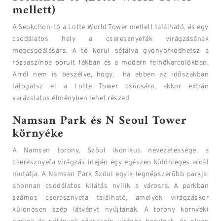
mellett)
A Seokchon-tó a Lotte World Tower mellett található, és egy
csodálatos hely a cseresznyefák virágzásának
megcsodálására. A tó körül sétálva gyönyörködhetsz a
rózsaszínbe borult fákban és a modern felhőkarcolókban.
Arról nem is beszélve, hogy, ha ebben az időszakban
látogatsz el a Lotte Tower csúcsára, akkor extrán
varázslatos élményben lehet részed.
Namsan Park és N Seoul Tower
környéke
A Namsan torony, Szöul ikonikus nevezetessége, a
cseresznyefa virágzás idején egy egészen különleges arcát
mutatja. A Namsan Park Szöul egyik legnépszerűbb parkja,
ahonnan csodálatos kilátás nyílik a városra. A parkban
számos cseresznyefa található, amelyek virágzáskor
különösen szép látványt nyújtanak. A torony környéki