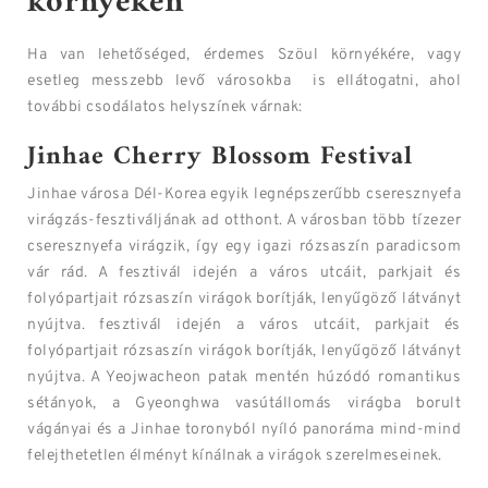
környékén
Ha van lehetőséged, érdemes Szöul környékére, vagy
esetleg messzebb levő városokba is ellátogatni, ahol
további csodálatos helyszínek várnak:
Jinhae Cherry Blossom Festival
Jinhae városa Dél-Korea egyik legnépszerűbb cseresznyefa
virágzás-fesztiváljának ad otthont. A városban több tízezer
cseresznyefa virágzik, így egy igazi rózsaszín paradicsom
vár rád. A fesztivál idején a város utcáit, parkjait és
folyópartjait rózsaszín virágok borítják, lenyűgöző látványt
nyújtva. fesztivál idején a város utcáit, parkjait és
folyópartjait rózsaszín virágok borítják, lenyűgöző látványt
nyújtva. A Yeojwacheon patak mentén húzódó romantikus
sétányok, a Gyeonghwa vasútállomás virágba borult
vágányai és a Jinhae toronyból nyíló panoráma mind-mind
felejthetetlen élményt kínálnak a virágok szerelmeseinek.