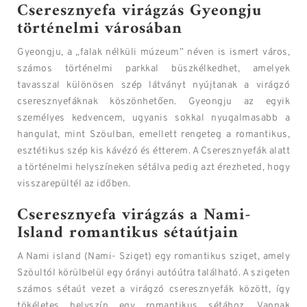
Cseresznyefa virágzás Gyeongju
történelmi városában
Gyeongju, a „falak nélküli múzeum” néven is ismert város,
számos történelmi parkkal büszkélkedhet, amelyek
tavasszal különösen szép látványt nyújtanak a virágzó
cseresznyefáknak köszönhetően. Gyeongju az egyik
személyes kedvencem, ugyanis sokkal nyugalmasabb a
hangulat, mint Szöulban, emellett rengeteg a romantikus,
esztétikus szép kis kávézó és étterem. A Cseresznyefák alatt
a történelmi helyszíneken sétálva pedig azt érezheted, hogy
visszarepültél az időben.
Cseresznyefa virágzás a Nami-
Island romantikus sétaútjain
A Nami island (Nami- Sziget) egy romantikus sziget, amely
Szöultól körülbelül egy órányi autóútra található. A szigeten
számos sétaút vezet a virágzó cseresznyefák között, így
tökéletes helyszín egy romantikus sétához. Vannak