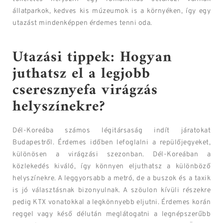
állatparkok, kedves kis múzeumok is a környéken, így egy
utazást mindenképpen érdemes tenni oda.
Utazási tippek: Hogyan
juthatsz el a legjobb
cseresznyefa virágzás
helyszínekre?
Dél-Koreába számos légitársaság indít járatokat
Budapestről. Érdemes időben lefoglalni a repülőjegyeket,
különösen a virágzási szezonban. Dél-Koreában a
közlekedés kiváló, így könnyen eljuthatsz a különböző
helyszínekre. A leggyorsabb a metró, de a buszok és a taxik
is jó választásnak bizonyulnak. A szöulon kívüli részekre
pedig KTX vonatokkal a legkönnyebb eljutni. Érdemes korán
reggel vagy késő délután meglátogatni a legnépszerűbb