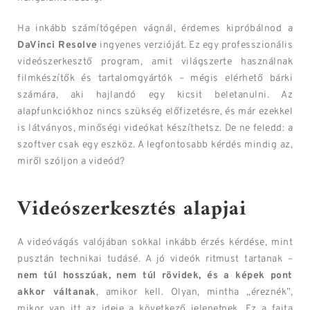
Ha inkább számítógépen vágnál, érdemes kipróbálnod a
DaVinci Resolve
ingyenes verzióját. Ez egy professzionális
videószerkesztő program, amit világszerte használnak
filmkészítők és tartalomgyártók – mégis elérhető bárki
számára, aki hajlandó egy kicsit beletanulni. Az
alapfunkciókhoz nincs szükség előfizetésre, és már ezekkel
is látványos, minőségi videókat készíthetsz. De ne feledd: a
szoftver csak egy eszköz. A legfontosabb kérdés mindig az,
miről szóljon a videód?
Videószerkesztés alapjai
A videóvágás valójában sokkal inkább érzés kérdése, mint
pusztán technikai tudásé. A jó videók ritmust tartanak –
nem túl hosszúak, nem túl rövidek, és a képek pont
akkor váltanak
, amikor kell. Olyan, mintha „éreznék”,
mikor van itt az ideje a következő jelenetnek. Ez a fajta