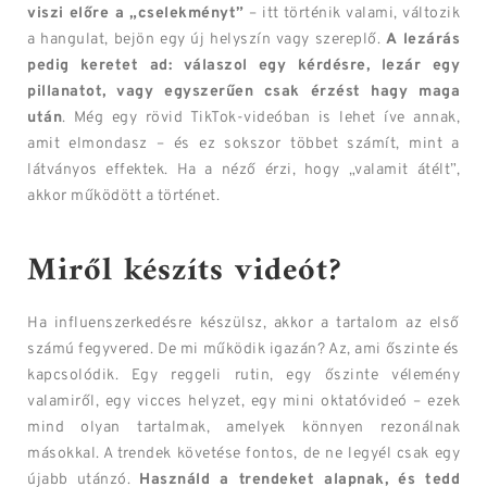
viszi előre a „cselekményt”
– itt történik valami, változik
a hangulat, bejön egy új helyszín vagy szereplő.
A lezárás
pedig keretet ad: válaszol egy kérdésre, lezár egy
pillanatot, vagy egyszerűen csak érzést hagy maga
után
. Még egy rövid TikTok-videóban is lehet íve annak,
amit elmondasz – és ez sokszor többet számít, mint a
látványos effektek. Ha a néző érzi, hogy „valamit átélt”,
akkor működött a történet.
Miről készíts videót?
Ha influenszerkedésre készülsz, akkor a tartalom az első
számú fegyvered. De mi működik igazán? Az, ami őszinte és
kapcsolódik. Egy reggeli rutin, egy őszinte vélemény
valamiről, egy vicces helyzet, egy mini oktatóvideó – ezek
mind olyan tartalmak, amelyek könnyen rezonálnak
másokkal. A trendek követése fontos, de ne legyél csak egy
újabb utánzó.
Használd a trendeket alapnak, és tedd