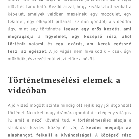
időzítés tanulható. Kezdd azzal, hogy kiválasztod azokat a
képeket, amelyek valóban mesélnek: egy mozdulat, egy
tekintet, egy elkapott pillanat. Ezután gondolj a videódra
úgy, mint egy történetre:
legyen egy erős kezdés, ami
megragadja a figyelmet, egy középső rész, ahol
történik valami, és egy lezárás, ami kerek egésszé
teszi az egészet
. A jó vágás nem hivalkodik – csak úgy
működik, észrevétlenül viszi előre a nézőt.
Történetmesélési elemek a
videóban
A jó videó mögött szinte mindig ott rejlik egy jól átgondolt
történet. Nem kell nagy drámára gondolni – elég egy világos
ív, amit a néző követni tud. A történetmesélés alapja a
struktúra: kezdés, közép és vég. A
kezdés megadja az
alaphangot, felkelti a kíváncsiságot
. A
középső rész