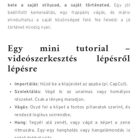
bele a saját stílusod, a saját történeted.
Egy jól
beállított kameraállás, egy frappáns vágás, és máris
elindulhatsz a saját közönséged felé. Ne feledd: a jó
történet mindig nyer.
Egy mini tutorial –
videószerkesztés lépésről
lépésre
Importálás
: Húzd be a klipjeidet az appba (pl. CapCut).
Szelektálás
: Vágd ki az unalmas vagy homályos
részeket. Csak a lényeg maradjon.
Vágás
: Oszd fel a klipet a fontos pillanatok szerint, és
rendezd logikus sorrendbe.
Hang
: Tegyél alá zenét, vagy vágd a képet a zene
ritmusára. Egy-egy hanghatás vagy hangalámondás is