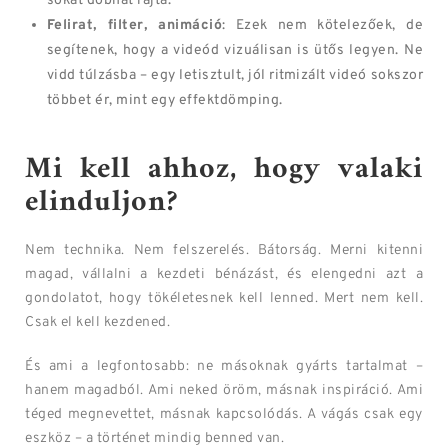
sokat dobhat rajta.
Felirat, filter, animáció
: Ezek nem kötelezőek, de
segítenek, hogy a videód vizuálisan is ütős legyen. Ne
vidd túlzásba – egy letisztult, jól ritmizált videó sokszor
többet ér, mint egy effektdömping.
Mi kell ahhoz, hogy valaki
elinduljon?
Nem technika. Nem felszerelés. Bátorság. Merni kitenni
magad, vállalni a kezdeti bénázást, és elengedni azt a
gondolatot, hogy tökéletesnek kell lenned. Mert nem kell.
Csak el kell kezdened.
És ami a legfontosabb: ne másoknak gyárts tartalmat –
hanem magadból. Ami neked öröm, másnak inspiráció. Ami
téged megnevettet, másnak kapcsolódás. A vágás csak egy
eszköz – a történet mindig benned van.