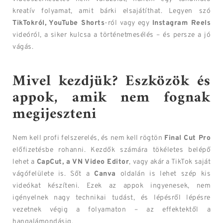
kreatív folyamat, amit bárki elsajátíthat. Legyen szó
TikTokról, YouTube Shorts
-ról vagy egy
Instagram Reels
videóról, a siker kulcsa a történetmesélés – és persze a jó
vágás.
Mivel kezdjük? Eszközök és
appok, amik nem fognak
megijeszteni
Nem kell profi felszerelés, és nem kell rögtön
Final Cut Pro
előfizetésbe rohanni. Kezdők számára tökéletes belépő
lehet a
CapCut, a VN Video Editor
, vagy akár a TikTok saját
vágófelülete is. Sőt a
Canva
oldalán is lehet szép kis
videókat készíteni. Ezek az appok ingyenesek, nem
igényelnek nagy technikai tudást, és lépésről lépésre
vezetnek végig a folyamaton – az effektektől a
hangalámondásig.