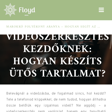
MAROKKÓ FOLYÉKONY ARANYA – HOGYAN SEGÍT AZ ARGÁNOLAJ A SZÁRAZ, MEGVISELT TINCSEKEN?
VIDEÓSZERKESZTÉS
KEZDŐKNEK:
HOGYAN KÉSZÍTS
ÜTŐS TARTALMAT?
Belevágnál a videózásba, de fogalmad sincs, hol kezdd?
Tele a telefonod klippekkel, de nem tudod, hogyan állhatna
össze belőlük egy izgalmas videó? Ne aggódj – a
videószerkesztés nem varázslat, hanem egy tanulható