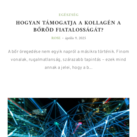
EGÉSZSÉG
HOGYAN TÁMOGATJA A KOLLAGÉN A
BŐRÖD FIATALOSSÁGÁT?
-
ROSE
április 9, 2025
A bőr öregedése nem egyik napról a másikra történik. Finom
vonalak, rugalmatlanság, szárazabb tapintás – ezek mind
annak a jelei, hogy a b...