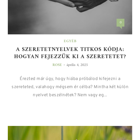
0
EGYÉB
A SZERETETNYELVEK TITKOS KÓDJA:
HOGYAN FEJEZZÜK KI A SZERETETET?
-
ROSE
április 4, 2025
Érezted már úgy, hogy hiába próbálod kifejezni a
szereteted, valahogy mégsem ér célba? Mintha két külön
nyelvet beszélnétek? Nem vagy eg...