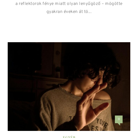
a reflektorok fénye miatt olyan lenyűgöző – mögötte
gyakran éveken át tö...
0
EGYÉB