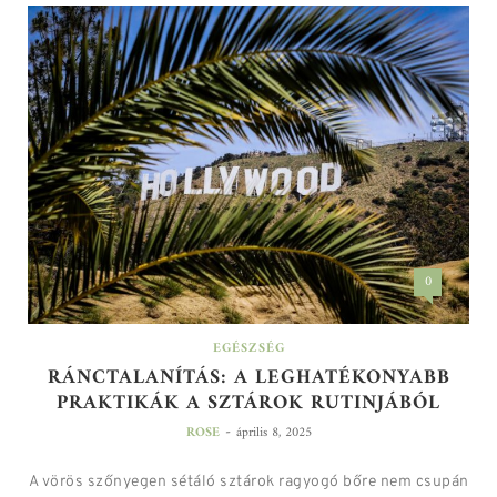
0
EGÉSZSÉG
RÁNCTALANÍTÁS: A LEGHATÉKONYABB
PRAKTIKÁK A SZTÁROK RUTINJÁBÓL
-
ROSE
április 8, 2025
A vörös szőnyegen sétáló sztárok ragyogó bőre nem csupán