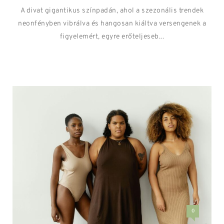
A divat gigantikus színpadán, ahol a szezonális trendek
neonfényben vibrálva és hangosan kiáltva versengenek a
figyelemért, egyre erőteljeseb...
0