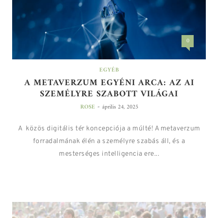
0
EGYÉB
A METAVERZUM EGYÉNI ARCA: AZ AI
SZEMÉLYRE SZABOTT VILÁGAI
-
ROSE
április 24, 2025
A közös digitális tér koncepciója a múlté! A metaverzum
forradalmának élén a személyre szabás áll, és a
mesterséges intelligencia ere...