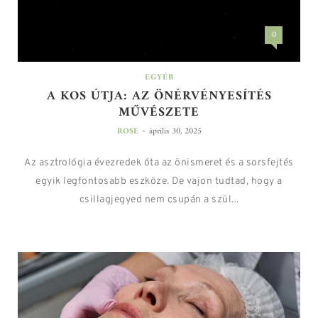
0
EGYÉB
A KOS ÚTJA: AZ ÖNÉRVÉNYESÍTÉS
MŰVÉSZETE
-
ROSE
április 30, 2025
Az asztrológia évezredek óta az önismeret és a sorsfejtés
egyik legfontosabb eszköze. De vajon tudtad, hogy a
csillagjegyed nem csupán a szül...