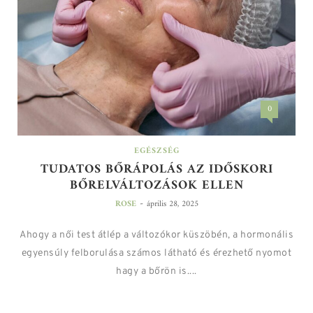
0
EGÉSZSÉG
TUDATOS BŐRÁPOLÁS AZ IDŐSKORI
BŐRELVÁLTOZÁSOK ELLEN
-
ROSE
április 28, 2025
Ahogy a női test átlép a változókor küszöbén, a hormonális
egyensúly felborulása számos látható és érezhető nyomot
hagy a bőrön is....