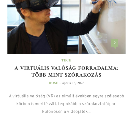
0
TECH
A VIRTUÁLIS VALÓSÁG FORRADALMA:
TÖBB MINT SZÓRAKOZÁS
-
ROSE
április 13, 2025
A virtuális valóság (VR) az elmúlt években egyre szélesebb
körben ismertté vált. leginkább a szórakoztatóipar,
különösen a videojáték...