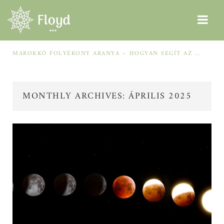
MAROKKÓ FOLYÉKONY ARANYA – HOGYAN SEGÍT AZ ARGÁNOLAJ A SZÁRAZ, MEGVISELT TINCSEKEN?
DELL SZERVER A VÁLLALATI NÖVEKEDÉSÉRT: HOGYAN ELŐZHETŐ MEG A MILLIÓS LEÁLLÁS?
MONTHLY ARCHIVES: ÁPRILIS 2025