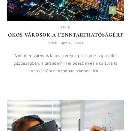
0
TECH
OKOS VÁROSOK A FENNTARTHATÓSÁGÉRT
-
ROSE
április 14, 2025
A modern városok kulcsszerepet játszanak a globális
gazdaságban, a társadalmi fejlődésben és a kulturális
innovációban. Azonban a koncentr�...