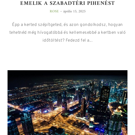
EMELIK A SZABADTÉRI PIHENÉST
-
ROSE
április 15, 2025
Épp a kerted szépítgeted, és azon gondolkodsz, hogyan
tehetnéd még hívogatóbbá és kellemesebbé a kertben való
időtöltést? Fedezd fel a...