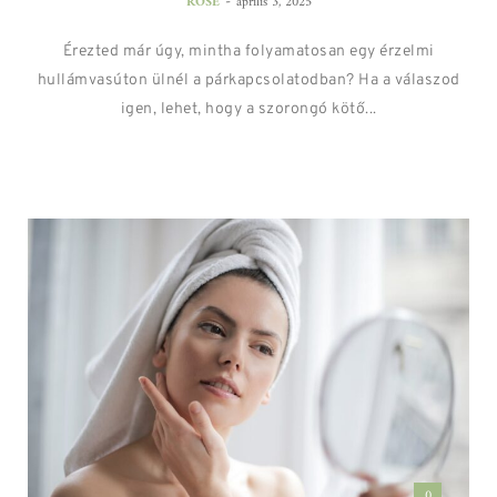
-
ROSE
április 3, 2025
Érezted már úgy, mintha folyamatosan egy érzelmi
hullámvasúton ülnél a párkapcsolatodban? Ha a válaszod
igen, lehet, hogy a szorongó kötő...
0