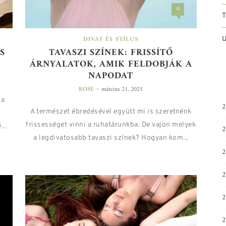
0
DIVAT ÉS STÍLUS
U
S
TAVASZI SZÍNEK: FRISSÍTŐ
ÁRNYALATOK, AMIK FELDOBJÁK A
NAPODAT
-
ROSE
március 21, 2025
 a
2
A természet ébredésével együtt mi is szeretnénk
frissességet vinni a ruhatárunkba. De vajon melyek
...
2
a legdivatosabb tavaszi színek? Hogyan kom...
2
2