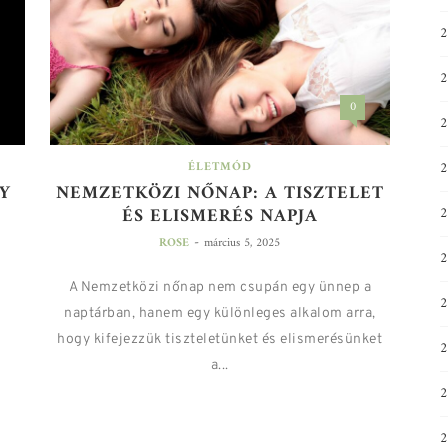
0
ÉLETMÓD
Y
NEMZETKÖZI NŐNAP: A TISZTELET
ÉS ELISMERÉS NAPJA
-
ROSE
március 5, 2025
A Nemzetközi nőnap nem csupán egy ünnep a
2
naptárban, hanem egy különleges alkalom arra,
hogy kifejezzük tiszteletünket és elismerésünket
2
a...
2
2