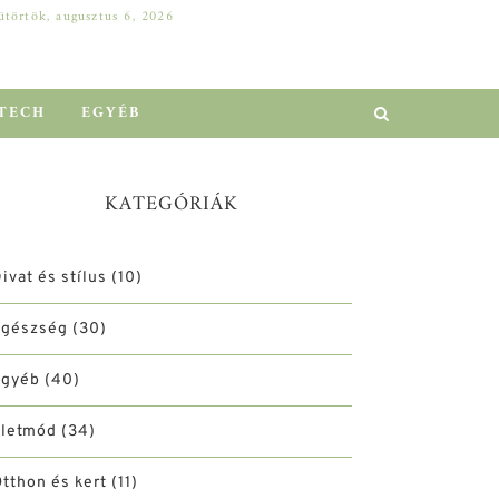
ütörtök, augusztus 6, 2026
DELL SZERVER A VÁLLALATI NÖVEKEDÉSÉRT: HOGYAN ELŐZHETŐ MEG A MILLIÓS LEÁLLÁS?
EGYÉB
TECH
EGYÉB
KATEGÓRIÁK
ivat és stílus
(10)
Egészség
(30)
Egyéb
(40)
Életmód
(34)
tthon és kert
(11)