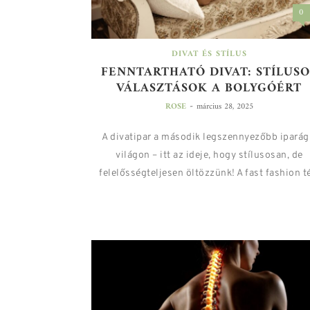
0
DIVAT ÉS STÍLUS
FENNTARTHATÓ DIVAT: STÍLUSO
VÁLASZTÁSOK A BOLYGÓÉRT
-
ROSE
március 28, 2025
A divatipar a második legszennyezőbb iparág
világon – itt az ideje, hogy stílusosan, de
felelősségteljesen öltözzünk! A fast fashion té