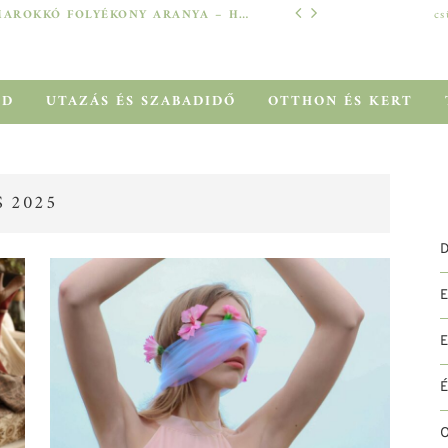
MAROKKÓ FOLYÉKONY ARANYA – HOGYAN SEGÍT AZ ARGÁNOLAJ A SZÁRAZ, MEGVISELT TINCSEKEN?
cs
TECH
ÓD
UTAZÁS ÉS SZABADIDŐ
OTTHON ÉS KERT
 2025
D
O