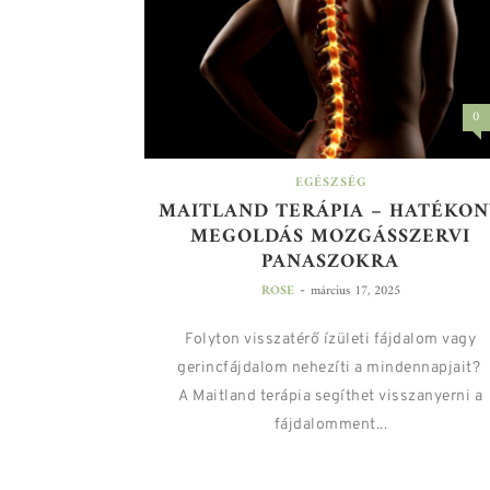
0
EGÉSZSÉG
MAITLAND TERÁPIA – HATÉKON
MEGOLDÁS MOZGÁSSZERVI
PANASZOKRA
-
ROSE
március 17, 2025
Folyton visszatérő ízületi fájdalom vagy
gerincfájdalom nehezíti a mindennapjait?
A Maitland terápia segíthet visszanyerni a
fájdalomment...