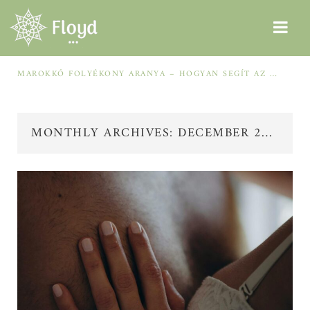
MAROKKÓ FOLYÉKONY ARANYA – HOGYAN SEGÍT AZ ARGÁNOLAJ A SZÁRAZ, MEGVISELT TINCSEKEN?
MONTHLY ARCHIVES: DECEMBER 2025