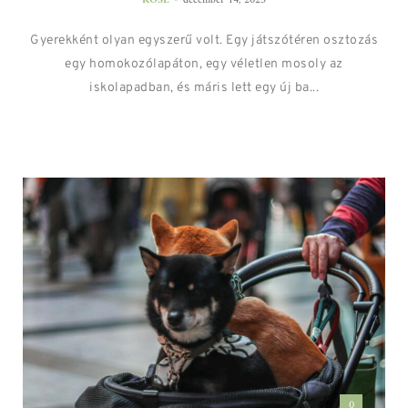
ROSE
december 14, 2025
Gyerekként olyan egyszerű volt. Egy játszótéren osztozás
egy homokozólapáton, egy véletlen mosoly az
iskolapadban, és máris lett egy új ba...
0