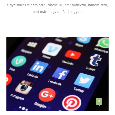
figyelmünket nem arra irányítjuk, ami hiányzik, hanem arra,
ami már megvan. A hála gya...
0