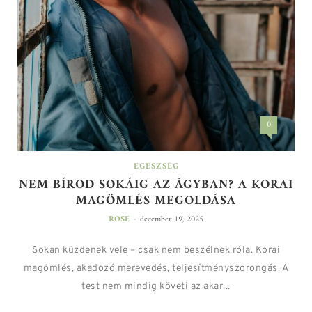
0
EGÉSZSÉG
NEM BÍROD SOKÁIG AZ ÁGYBAN? A KORAI
MAGÖMLÉS MEGOLDÁSA
-
ROSE
december 19, 2025
Sokan küzdenek vele – csak nem beszélnek róla. Korai
magömlés, akadozó merevedés, teljesítményszorongás. A
test nem mindig követi az akar...