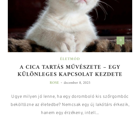
0
ÉLETMÓD
A CICA TARTÁS MŰVÉSZETE – EGY
KÜLÖNLEGES KAPCSOLAT KEZDETE
-
ROSE
december 8, 2025
Ugye milyen jó lenne, ha egy doromboló kis szőrgombóc
beköltözne az életedbe? Nemcsak egy új lakótárs érkezik,
hanem egy érzékeny, intell...