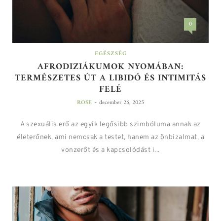
0
EGÉSZSÉG
AFRODIZIÁKUMOK NYOMÁBAN:
TERMÉSZETES ÚT A LIBIDÓ ÉS INTIMITÁS
FELÉ
-
ROSE
december 26, 2025
A szexuális erő az egyik legősibb szimbóluma annak az
életerőnek, ami nemcsak a testet, hanem az önbizalmat, a
vonzerőt és a kapcsolódást i...