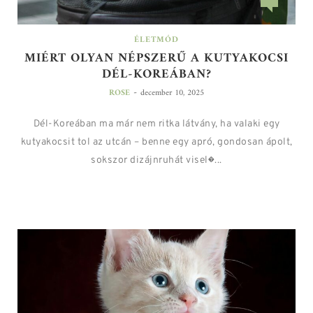
ÉLETMÓD
MIÉRT OLYAN NÉPSZERŰ A KUTYAKOCSI
DÉL-KOREÁBAN?
-
ROSE
december 10, 2025
Dél-Koreában ma már nem ritka látvány, ha valaki egy
kutyakocsit tol az utcán – benne egy apró, gondosan ápolt,
sokszor dizájnruhát visel�...