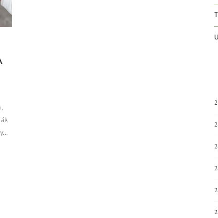
U
A
2
,
gák
2
...
2
2