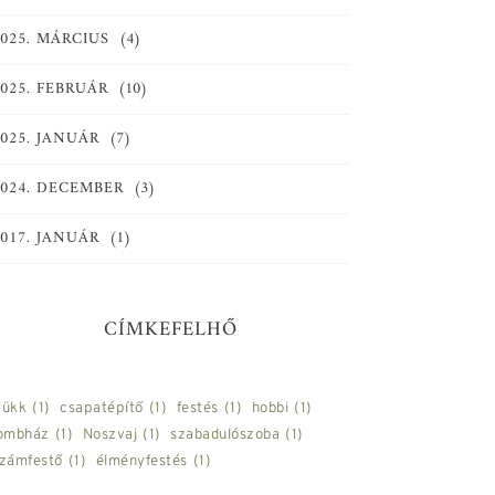
2025. MÁRCIUS
(4)
2025. FEBRUÁR
(10)
2025. JANUÁR
(7)
2024. DECEMBER
(3)
2017. JANUÁR
(1)
CÍMKEFELHŐ
ükk
(1)
csapatépítő
(1)
festés
(1)
hobbi
(1)
ombház
(1)
Noszvaj
(1)
szabadulószoba
(1)
zámfestő
(1)
élményfestés
(1)