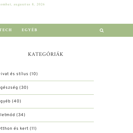
zombat, augusztus 8, 2026
DELL SZERVER A VÁLLALATI NÖVEKEDÉSÉRT: HOGYAN ELŐZHETŐ MEG A MILLIÓS LEÁLLÁS?
EGYÉB
TECH
EGYÉB
KATEGÓRIÁK
ivat és stílus
(10)
Egészség
(30)
Egyéb
(40)
Életmód
(34)
tthon és kert
(11)