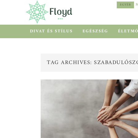
MEDITERRÁN HŐSÉG HELYETT COOLCATION
EGYÉB
EGYÉB
DIVAT ÉS STÍLUS
EGÉSZSÉG
ÉLETM
TAG ARCHIVES: SZABADULÓSZ