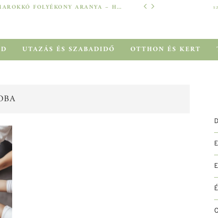
MAROKKÓ FOLYÉKONY ARANYA – HOGYAN SEGÍT AZ ARGÁNOLAJ A SZÁRAZ, MEGVISELT TINCSEKEN?
s
TECH
ÓD
UTAZÁS ÉS SZABADIDŐ
OTTHON ÉS KERT
OBA
D
O