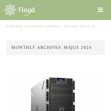
MAROKKÓ FOLYÉKONY ARANYA – HOGYAN SEGÍT AZ ARGÁNOLAJ A SZÁRAZ, MEGVISELT TINCSEKEN?
MONTHLY ARCHIVES: MÁJUS 2026