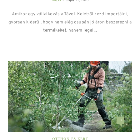
-
AKOS
május 22, 2026
Amikor egy vállalkozás a Távol-Keletről kezd importálni,
gyorsan kiderül, hogy nem elég csupán jó áron beszerezni a
termékeket, hanem legal...
0
OTTHON ÉS KERT