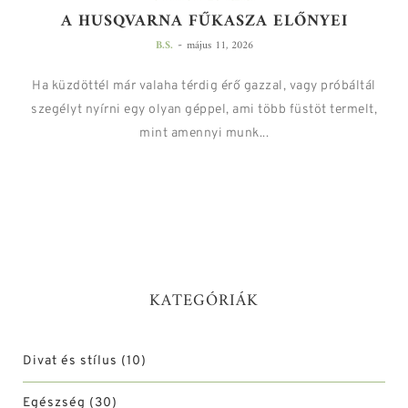
A HUSQVARNA FŰKASZA ELŐNYEI
-
B.S.
május 11, 2026
Ha küzdöttél már valaha térdig érő gazzal, vagy próbáltál
szegélyt nyírni egy olyan géppel, ami több füstöt termelt,
mint amennyi munk...
KATEGÓRIÁK
Divat és stílus
(10)
Egészség
(30)